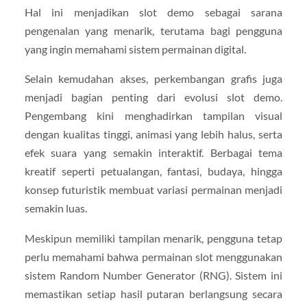
Hal ini menjadikan slot demo sebagai sarana
pengenalan yang menarik, terutama bagi pengguna
yang ingin memahami sistem permainan digital.
Selain kemudahan akses, perkembangan grafis juga
menjadi bagian penting dari evolusi slot demo.
Pengembang kini menghadirkan tampilan visual
dengan kualitas tinggi, animasi yang lebih halus, serta
efek suara yang semakin interaktif. Berbagai tema
kreatif seperti petualangan, fantasi, budaya, hingga
konsep futuristik membuat variasi permainan menjadi
semakin luas.
Meskipun memiliki tampilan menarik, pengguna tetap
perlu memahami bahwa permainan slot menggunakan
sistem Random Number Generator (RNG). Sistem ini
memastikan setiap hasil putaran berlangsung secara