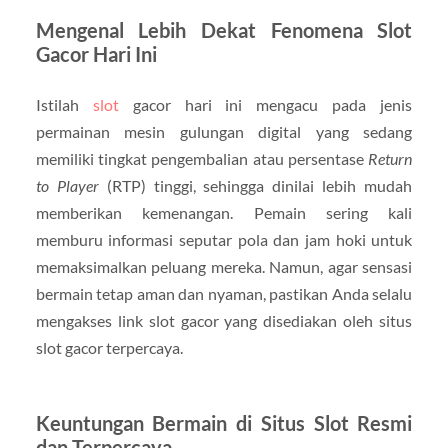
Mengenal Lebih Dekat Fenomena Slot
Gacor Hari Ini
Istilah
slot
gacor hari ini mengacu pada jenis
permainan mesin gulungan digital yang sedang
memiliki tingkat pengembalian atau persentase
Return
to Player
(RTP) tinggi, sehingga dinilai lebih mudah
memberikan kemenangan. Pemain sering kali
memburu informasi seputar pola dan jam hoki untuk
memaksimalkan peluang mereka. Namun, agar sensasi
bermain tetap aman dan nyaman, pastikan Anda selalu
mengakses link slot gacor yang disediakan oleh situs
slot gacor terpercaya.
Keuntungan Bermain di Situs Slot Resmi
dan Terpercaya