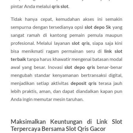
pintar Anda melalui
qris slot
.
Tidak hanya cepat, kemudahan akses ini semakin
sempurna dengan tersedianya opsi
slot depo 5k
yang
sangat ramah di kantong pemain pemula maupun
profesional. Melalui layanan
slot qris
, siapa saja kini
bisa menikmati ragam permainan seru di
link slot
terbaik
tanpa harus khawatir mengenai batasan modal
awal yang besar. Inovasi
slot depo qris
benar-benar
mengubah standar kenyamanan bertransaksi digital,
menjadikan setiap aktivitas
deposit qris
terasa jauh
lebih praktis, aman, dan dapat diandalkan kapan pun
Anda ingin memutar mesin taruhan.
Maksimalkan Keuntungan di Link Slot
Terpercaya Bersama Slot Qris Gacor