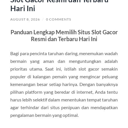
Hari Ini
AUGUST 8, 2026
/
0 COMMENTS
Panduan Lengkap Memilih Situs Slot Gacor
Resmi dan Terbaru Hari Ini
Bagi para pencinta taruhan daring, menemukan wadah
bermain yang aman dan menguntungkan adalah
prioritas utama. Saat ini, istilah slot gacor semakin
populer di kalangan pemain yang mengincar peluang
kemenangan besar setiap harinya. Dengan banyaknya
pilihan platform yang beredar di internet, Anda tentu
harus lebih selektif dalam menentukan tempat taruhan
agar terhindar dari situs penipuan dan mendapatkan
pengalaman bermain yang optimal.