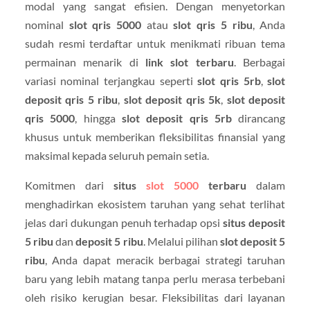
modal yang sangat efisien. Dengan menyetorkan
nominal
slot qris 5000
atau
slot qris 5 ribu
, Anda
sudah resmi terdaftar untuk menikmati ribuan tema
permainan menarik di
link slot terbaru
. Berbagai
variasi nominal terjangkau seperti
slot qris 5rb
,
slot
deposit qris 5 ribu
,
slot deposit qris 5k
,
slot deposit
qris 5000
, hingga
slot deposit qris 5rb
dirancang
khusus untuk memberikan fleksibilitas finansial yang
maksimal kepada seluruh pemain setia.
Komitmen dari
situs
slot 5000
terbaru
dalam
menghadirkan ekosistem taruhan yang sehat terlihat
jelas dari dukungan penuh terhadap opsi
situs deposit
5 ribu
dan
deposit 5 ribu
. Melalui pilihan
slot deposit 5
ribu
, Anda dapat meracik berbagai strategi taruhan
baru yang lebih matang tanpa perlu merasa terbebani
oleh risiko kerugian besar. Fleksibilitas dari layanan