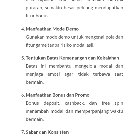
putaran, semakin besar peluang mendapatkan
fitur bonus.
Manfaatkan Mode Demo
Gunakan mode demo untuk mengenal pola dan
fitur game tanpa risiko modal asli.
Tentukan Batas Kemenangan dan Kekalahan
Batas ini membantu mengelola modal dan
menjaga emosi agar tidak terbawa saat
bermain.
Manfaatkan Bonus dan Promo
Bonus deposit, cashback, dan free spin
menambah modal dan memperpanjang waktu
bermain.
Sabar dan Konsisten