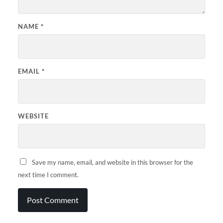
NAME
*
EMAIL
*
WEBSITE
Save my name, email, and website in this browser for the
next time I comment.