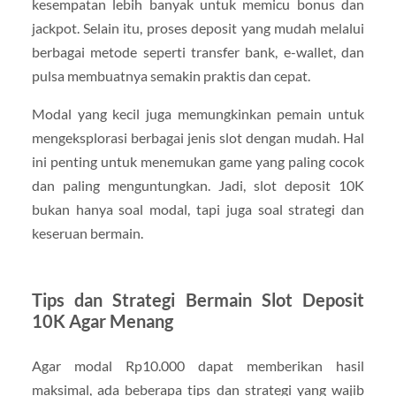
kesempatan lebih banyak untuk memicu bonus dan
jackpot. Selain itu, proses deposit yang mudah melalui
berbagai metode seperti transfer bank, e-wallet, dan
pulsa membuatnya semakin praktis dan cepat.
Modal yang kecil juga memungkinkan pemain untuk
mengeksplorasi berbagai jenis slot dengan mudah. Hal
ini penting untuk menemukan game yang paling cocok
dan paling menguntungkan. Jadi, slot deposit 10K
bukan hanya soal modal, tapi juga soal strategi dan
keseruan bermain.
Tips dan Strategi Bermain Slot Deposit
10K Agar Menang
Agar modal Rp10.000 dapat memberikan hasil
maksimal, ada beberapa tips dan strategi yang wajib