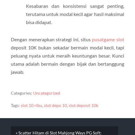
Kesabaran dan konsistensi sangat penting,
terutama untuk modal kecil agar hasil maksimal
bisa didapat.
Dengan menerapkan strategi ini, situs
pusatgame slot
deposit 10K bukan sekadar bermain modal kecil, tapi
peluang nyata untuk meraih keuntungan besar. Kunci
utama adalah bermain dengan bijak dan bertanggung
jawab.
Categories:
Uncategorized
Tags:
slot 10 ribu
,
slot depo 10
,
slot deposit 10k
« Scatter Hitam di Slot Mahjong Ways PG Soft: