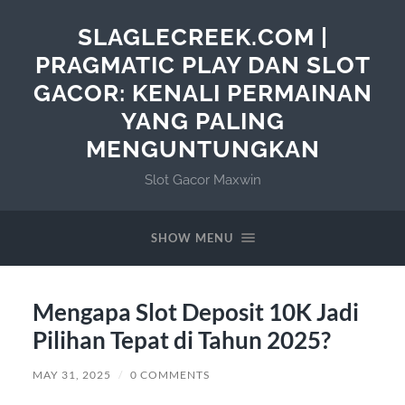
SLAGLECREEK.COM |
PRAGMATIC PLAY DAN SLOT
GACOR: KENALI PERMAINAN
YANG PALING
MENGUNTUNGKAN
Slot Gacor Maxwin
SHOW MENU
Mengapa Slot Deposit 10K Jadi
Pilihan Tepat di Tahun 2025?
MAY 31, 2025
/
0 COMMENTS