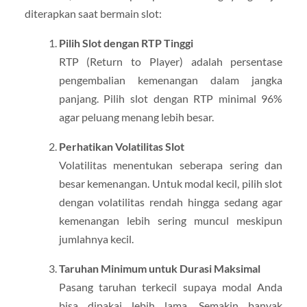
diterapkan saat bermain slot:
Pilih Slot dengan RTP Tinggi
RTP (Return to Player) adalah persentase
pengembalian kemenangan dalam jangka
panjang. Pilih slot dengan RTP minimal 96%
agar peluang menang lebih besar.
Perhatikan Volatilitas Slot
Volatilitas menentukan seberapa sering dan
besar kemenangan. Untuk modal kecil, pilih slot
dengan volatilitas rendah hingga sedang agar
kemenangan lebih sering muncul meskipun
jumlahnya kecil.
Taruhan Minimum untuk Durasi Maksimal
Pasang taruhan terkecil supaya modal Anda
bisa dipakai lebih lama. Semakin banyak