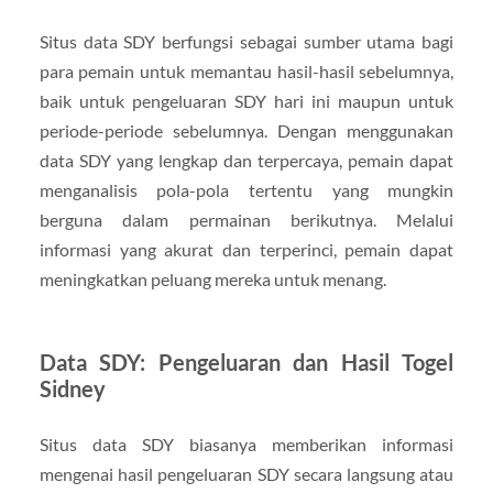
Situs data SDY berfungsi sebagai sumber utama bagi
para pemain untuk memantau hasil-hasil sebelumnya,
baik untuk pengeluaran SDY hari ini maupun untuk
periode-periode sebelumnya. Dengan menggunakan
data SDY yang lengkap dan terpercaya, pemain dapat
menganalisis pola-pola tertentu yang mungkin
berguna dalam permainan berikutnya. Melalui
informasi yang akurat dan terperinci, pemain dapat
meningkatkan peluang mereka untuk menang.
Data SDY: Pengeluaran dan Hasil Togel
Sidney
Situs data SDY biasanya memberikan informasi
mengenai hasil pengeluaran SDY secara langsung atau