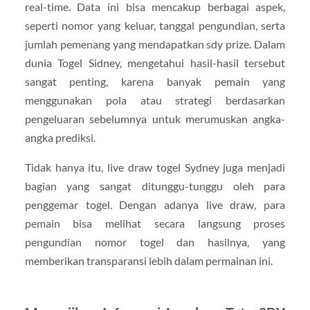
real-time. Data ini bisa mencakup berbagai aspek,
seperti nomor yang keluar, tanggal pengundian, serta
jumlah pemenang yang mendapatkan sdy prize. Dalam
dunia Togel Sidney, mengetahui hasil-hasil tersebut
sangat penting, karena banyak pemain yang
menggunakan pola atau strategi berdasarkan
pengeluaran sebelumnya untuk merumuskan angka-
angka prediksi.
Tidak hanya itu, live draw togel Sydney juga menjadi
bagian yang sangat ditunggu-tunggu oleh para
penggemar togel. Dengan adanya live draw, para
pemain bisa melihat secara langsung proses
pengundian nomor togel dan hasilnya, yang
memberikan transparansi lebih dalam permainan ini.