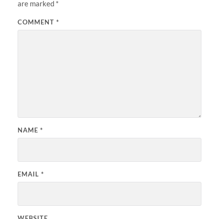
are marked
*
COMMENT
*
NAME
*
EMAIL
*
WEBSITE