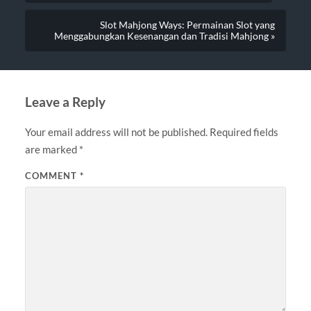
Slot Mahjong Ways: Permainan Slot yang
Menggabungkan Kesenangan dan Tradisi Mahjong »
Leave a Reply
Your email address will not be published.
Required fields
are marked
*
COMMENT
*