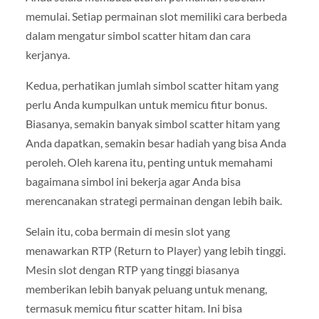
memulai. Setiap permainan slot memiliki cara berbeda
dalam mengatur simbol scatter hitam dan cara
kerjanya.
Kedua, perhatikan jumlah simbol scatter hitam yang
perlu Anda kumpulkan untuk memicu fitur bonus.
Biasanya, semakin banyak simbol scatter hitam yang
Anda dapatkan, semakin besar hadiah yang bisa Anda
peroleh. Oleh karena itu, penting untuk memahami
bagaimana simbol ini bekerja agar Anda bisa
merencanakan strategi permainan dengan lebih baik.
Selain itu, coba bermain di mesin slot yang
menawarkan RTP (Return to Player) yang lebih tinggi.
Mesin slot dengan RTP yang tinggi biasanya
memberikan lebih banyak peluang untuk menang,
termasuk memicu fitur scatter hitam. Ini bisa