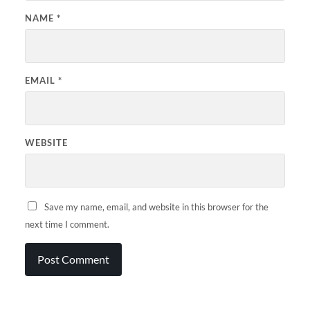
NAME
*
EMAIL
*
WEBSITE
Save my name, email, and website in this browser for the
next time I comment.