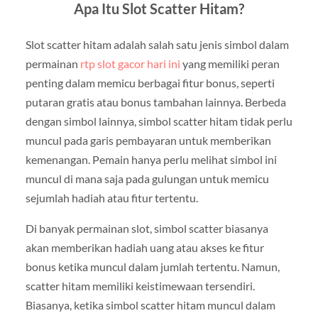
Apa Itu Slot Scatter Hitam?
Slot scatter hitam adalah salah satu jenis simbol dalam
permainan
rtp slot gacor hari ini
yang memiliki peran
penting dalam memicu berbagai fitur bonus, seperti
putaran gratis atau bonus tambahan lainnya. Berbeda
dengan simbol lainnya, simbol scatter hitam tidak perlu
muncul pada garis pembayaran untuk memberikan
kemenangan. Pemain hanya perlu melihat simbol ini
muncul di mana saja pada gulungan untuk memicu
sejumlah hadiah atau fitur tertentu.
Di banyak permainan slot, simbol scatter biasanya
akan memberikan hadiah uang atau akses ke fitur
bonus ketika muncul dalam jumlah tertentu. Namun,
scatter hitam memiliki keistimewaan tersendiri.
Biasanya, ketika simbol scatter hitam muncul dalam