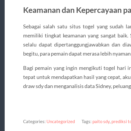
Keamanan dan Kepercayaan pa
Sebagai salah satu situs togel yang sudah la
memiliki tingkat keamanan yang sangat baik. 
selalu dapat dipertanggungjawabkan dan di
begitu, para pemain dapat merasa lebih nyaman
Bagi pemain yang ingin mengikuti togel hari i
tepat untuk mendapatkan hasil yang cepat, aku
draw sdy dan menganalisis data Sidney, peluan
Categories:
Uncategorized
Tags:
paito sdy
,
prediksi t