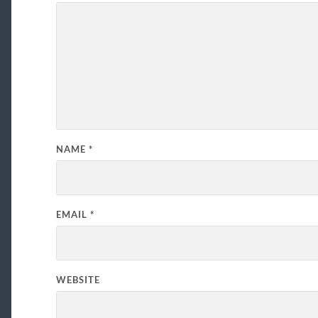
NAME
*
EMAIL
*
WEBSITE