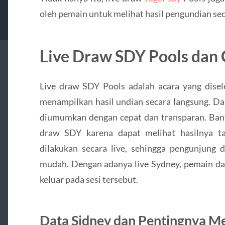
oleh pemain untuk melihat hasil pengundian sec
Live Draw SDY Pools dan
Live draw SDY Pools adalah acara yang disel
menampilkan hasil undian secara langsung. Dal
diumumkan dengan cepat dan transparan. Bany
draw SDY karena dapat melihat hasilnya ta
dilakukan secara live, sehingga pengunjung 
mudah. Dengan adanya live Sydney, pemain da
keluar pada sesi tersebut.
Data Sidney dan Pentingnya M