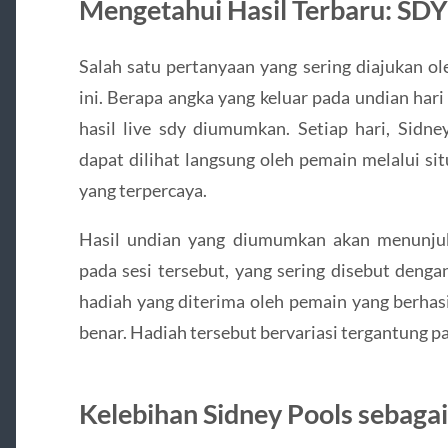
Mengetahui Hasil Terbaru: SDY 
Salah satu pertanyaan yang sering diajukan o
ini. Berapa angka yang keluar pada undian hari 
hasil live sdy diumumkan. Setiap hari, Sidn
dapat dilihat langsung oleh pemain melalui si
yang terpercaya.
Hasil undian yang diumumkan akan menunju
pada sesi tersebut, yang sering disebut deng
hadiah yang diterima oleh pemain yang berhas
benar. Hadiah tersebut bervariasi tergantung pad
Kelebihan Sidney Pools sebagai