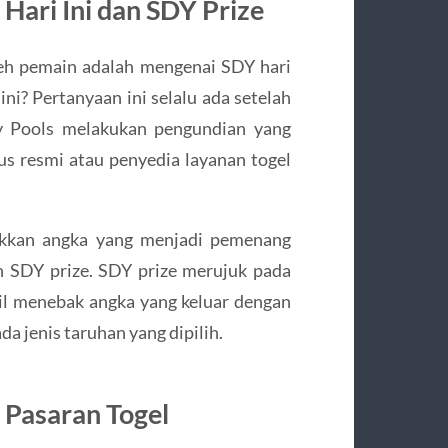
Hari Ini dan SDY Prize
leh pemain adalah mengenai SDY hari
ini? Pertanyaan ini selalu ada setelah
ey Pools melakukan pengundian yang
tus resmi atau penyedia layanan togel
kkan angka yang menjadi pemenang
an SDY prize. SDY prize merujuk pada
il menebak angka yang keluar dengan
a jenis taruhan yang dipilih.
 Pasaran Togel