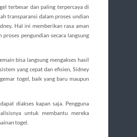
gel terbesar dan paling terpercaya di
lah transparansi dalam proses undian
sydney. Hal ini memberikan rasa aman
 proses pengundian secara langsung
 pemain bisa langsung mengakses hasil
istem yang cepat dan efisien, Sidney
ggemar togel, baik yang baru maupun
 dapat diakses kapan saja. Pengguna
nalisisnya untuk membantu mereka
ainan togel.