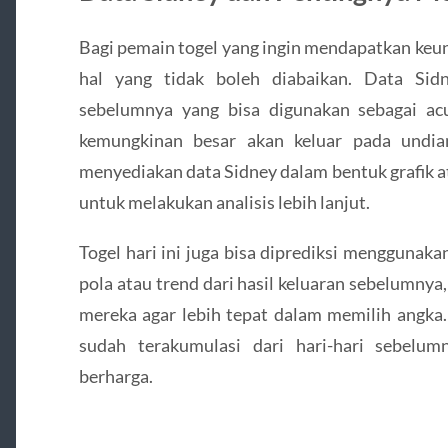
Bagi pemain togel yang ingin mendapatkan keu
hal yang tidak boleh diabaikan. Data Sidn
sebelumnya yang bisa digunakan sebagai a
kemungkinan besar akan keluar pada undian
menyediakan data Sidney dalam bentuk grafik
untuk melakukan analisis lebih lanjut.
Togel hari ini juga bisa diprediksi menggunak
pola atau trend dari hasil keluaran sebelumny
mereka agar lebih tepat dalam memilih angka. 
sudah terakumulasi dari hari-hari sebelum
berharga.