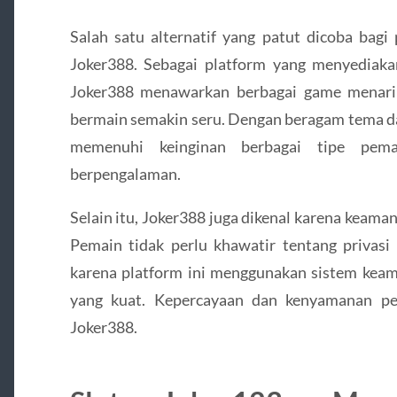
Salah satu alternatif yang patut dicoba bagi
Joker388. Sebagai platform yang menyediakan
Joker388 menawarkan berbagai game menar
bermain semakin seru. Dengan beragam tema da
memenuhi keinginan berbagai tipe pem
berpengalaman.
Selain itu, Joker388 juga dikenal karena keam
Pemain tidak perlu khawatir tentang privasi
karena platform ini menggunakan sistem keam
yang kuat. Kepercayaan dan kenyamanan pe
Joker388.