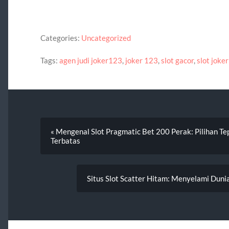
Categories:
Uncategorized
Tags:
agen judi joker123
,
joker 123
,
slot gacor
,
slot joke
« Mengenal Slot Pragmatic Bet 200 Perak: Pilihan 
Terbatas
Situs Slot Scatter Hitam: Menyelami Duni