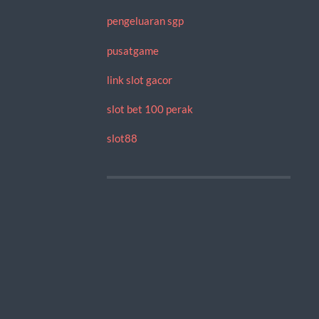
pengeluaran sgp
pusatgame
link slot gacor
slot bet 100 perak
slot88