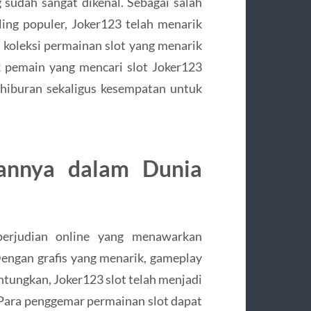
 sudah sangat dikenal. Sebagai salah
ling populer, Joker123 telah menarik
 koleksi permainan slot yang menarik
k pemain yang mencari slot Joker123
hiburan sekaligus kesempatan untuk
annya dalam Dunia
perjudian online yang menawarkan
engan grafis yang menarik, gameplay
ntungkan, Joker123 slot telah menjadi
 Para penggemar permainan slot dapat