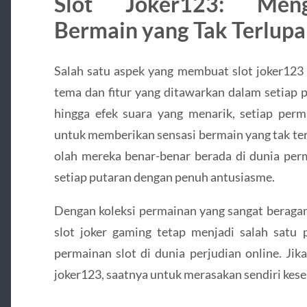
Slot Joker123: Meng
Bermain yang Tak Terlup
Salah satu aspek yang membuat slot joker123
tema dan fitur yang ditawarkan dalam setiap 
hingga efek suara yang menarik, setiap perm
untuk memberikan sensasi bermain yang tak te
olah mereka benar-benar berada di dunia per
setiap putaran dengan penuh antusiasme.
Dengan koleksi permainan yang sangat beragam 
slot joker gaming tetap menjadi salah satu 
permainan slot di dunia perjudian online. J
joker123, saatnya untuk merasakan sendiri keser