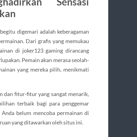
hadirkan Sensasi
akan
 begitu digemari adalah keberagaman
permainan. Dari grafis yang memukau
ainan di joker123 gaming dirancang
rlupakan. Pemain akan merasa seolah-
mainan yang mereka pilih, menikmati
dan fitur-fitur yang sangat menarik,
pilihan terbaik bagi para penggemar
ika Anda belum mencoba permainan di
uan yang ditawarkan oleh situs ini.