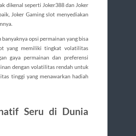
 dikenal seperti Joker388 dan Joker
baik, Joker Gaming slot menyediakan
nnya.
h banyaknya opsi permainan yang bisa
t yang memiliki tingkat volatilitas
gan gaya permainan dan preferensi
nan dengan volatilitas rendah untuk
litas tinggi yang menawarkan hadiah
natif Seru di Dunia