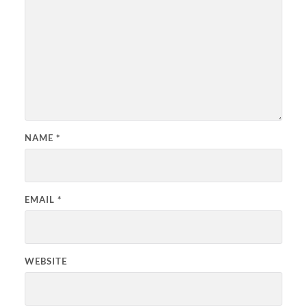
NAME
*
EMAIL
*
WEBSITE