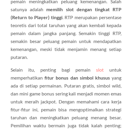
pemain meningkatkan peluang kemenangan. Salah
satunya adalah
memilih slot dengan tingkat RTP
(Return to Player) tinggi
. RTP merupakan persentase
teoretis dari total taruhan yang akan kembali kepada
pemain dalam jangka panjang. Semakin tinggi RTP,
semakin besar peluang pemain untuk mendapatkan
kemenangan, meski tidak menjamin menang setiap
putaran.
Selain itu, penting bagi pemain
slot
untuk
memperhatikan
fitur bonus dan simbol khusus
yang
ada di setiap permainan. Putaran gratis, simbol wild,
dan mini game bonus sering kali menjadi momen emas
untuk meraih jackpot. Dengan memahami cara kerja
fitur-fitur ini, pemain bisa mengoptimalkan strategi
taruhan dan meningkatkan peluang menang besar.
Pemilihan waktu bermain juga tidak kalah penting;