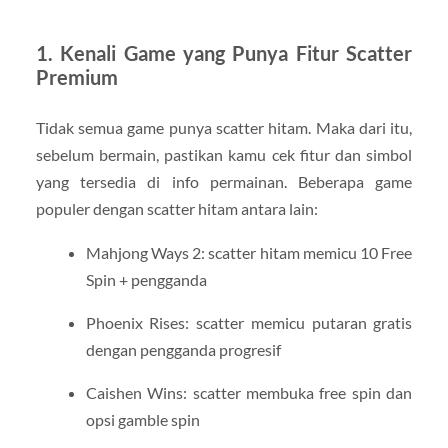
1. Kenali Game yang Punya Fitur Scatter
Premium
Tidak semua game punya scatter hitam. Maka dari itu,
sebelum bermain, pastikan kamu cek fitur dan simbol
yang tersedia di info permainan. Beberapa game
populer dengan scatter hitam antara lain:
Mahjong Ways 2: scatter hitam memicu 10 Free
Spin + pengganda
Phoenix Rises: scatter memicu putaran gratis
dengan pengganda progresif
Caishen Wins: scatter membuka free spin dan
opsi gamble spin