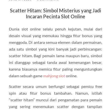
Scatter Hitam: Simbol Misterius yang Jadi
Incaran Pecinta Slot Online
Dunia slot online selalu penuh kejutan, mulai dari
desain visual yang memukau hingga fitur bonus yang
menggoda. Di antara semua elemen dalam permainan,
ada satu simbol yang kini banyak jadi perbincangan:
scatter hitam. Bagi pemain lama maupun baru, simbol
ini dianggap sebagai tanda awal kemenangan besar,
karena biasanya memicu fitur paling menguntungkan
dalam sebuah game
mahjong slot
online.
Scatter secara umum berfungsi sebagai pemicu free
spin atau fitur bonus tambahan. Namun, istilah
“scatter hitam” muncul dari pengamatan para pemain
yang sering menemukan scatter dengan tampilan