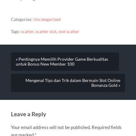
Categories:
Uncategorized
Tags:
scatter
,
scatter slot
,
slot scatter
« Pentingnya Memilih Provider Game Berkualitas
untuk Bonus New Member 100
Mengenal Tips dan Trik dalam Bermain Slot Online
Bonanza Gold »
Leave a Reply
Your email address will not be published.
Required fields
are marked
*