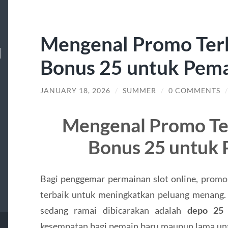
Mengenal Promo Ter
M
Bonus 25 untuk Pema
JANUARY 18, 2026
/
SUMMER
/
0 COMMENTS
Mengenal Promo Te
Bonus 25 untuk 
Bagi penggemar permainan slot online, promo
terbaik untuk meningkatkan peluang menang.
sedang ramai dibicarakan adalah
depo 25
kesempatan bagi pemain baru maupun lama u