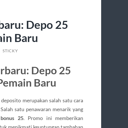
baru: Depo 25
in Baru
/
STICKY
rbaru: Depo 25
Pemain Baru
 deposito merupakan salah satu cara
 Salah satu penawaran menarik yang
 bonus 25
. Promo ini memberikan
ntuk menikmati keuntungan tambahan