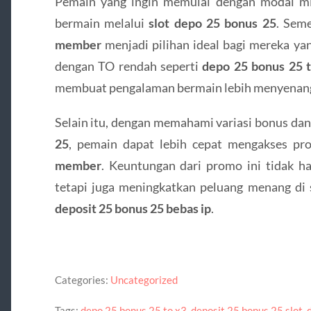
Pemain yang ingin memulai dengan modal mi
bermain melalui
slot depo 25 bonus 25
. Sem
member
menjadi pilihan ideal bagi mereka y
dengan TO rendah seperti
depo 25 bonus 25 t
membuat pengalaman bermain lebih menyenan
Selain itu, dengan memahami variasi bonus dan 
25
, pemain dapat lebih cepat mengakses p
member
. Keuntungan dari promo ini tidak h
tetapi juga meningkatkan peluang menang di 
deposit 25 bonus 25 bebas ip
.
Categories:
Uncategorized
Tags:
depo 25 bonus 25 to x3
,
deposit 25 bonus 25 slot
,