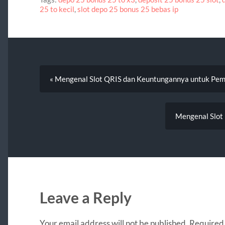
25 to kecil
,
slot depo 25 bonus 25 bebas ip
« Mengenal Slot QRIS dan Keuntungannya untuk Pema
Mengenal Slot
Leave a Reply
Your email address will not be published.
Required 