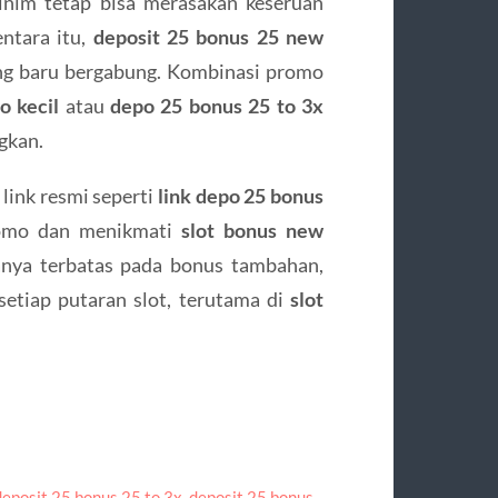
nim tetap bisa merasakan keseruan
entara itu,
deposit 25 bonus 25 new
ang baru bergabung. Kombinasi promo
o kecil
atau
depo 25 bonus 25 to 3x
gkan.
link resmi seperti
link depo 25 bonus
romo dan menikmati
slot bonus new
anya terbatas pada bonus tambahan,
setiap putaran slot, terutama di
slot
deposit 25 bonus 25 to 3x
,
deposit 25 bonus