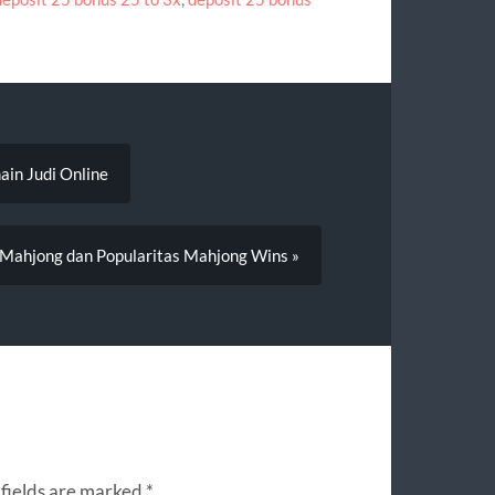
in Judi Online
 Mahjong dan Popularitas Mahjong Wins »
fields are marked
*