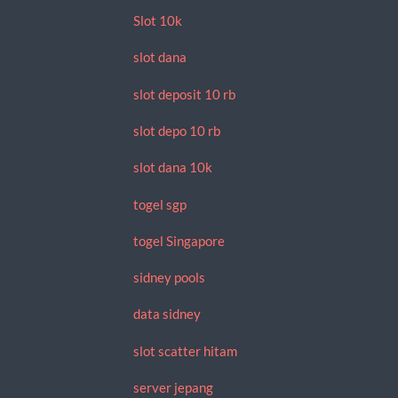
Slot 10k
slot dana
slot deposit 10 rb
slot depo 10 rb
slot dana 10k
togel sgp
togel Singapore
sidney pools
data sidney
slot scatter hitam
server jepang