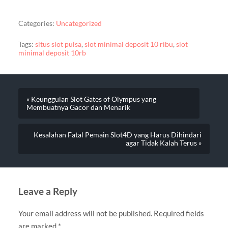
Categories:
Uncategorized
Tags:
situs slot pulsa
,
slot minimal deposit 10 ribu
,
slot
minimal deposit 10rb
« Keunggulan Slot Gates of Olympus yang
Membuatnya Gacor dan Menarik
Kesalahan Fatal Pemain Slot4D yang Harus Dihindari
agar Tidak Kalah Terus »
Leave a Reply
Your email address will not be published.
Required fields
are marked
*