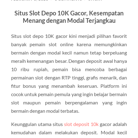
Situs Slot Depo 10K Gacor, Kesempatan
Menang dengan Modal Terjangkau
Situs slot depo 10K gacor kini menjadi pilihan favorit
banyak pemain slot online karena memungkinkan
bermain dengan modal kecil namun tetap berpeluang
meraih kemenangan besar. Dengan deposit awal hanya
10 ribu rupiah, pemain bisa mencoba berbagai
permainan slot dengan RTP tinggi, grafis menarik, dan
fitur bonus yang menambah keseruan. Platform ini
cocok untuk pemain pemula yang ingin belajar bermain
slot maupun pemain berpengalaman yang ingin
bermain dengan modal terbatas.
Keunggulan utama situs
slot deposit 10k
gacor adalah
kemudahan dalam melakukan deposit. Modal kecil