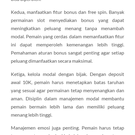
Kedua, manfaatkan fitur bonus dan free spin. Banyak
permainan slot menyediakan bonus yang dapat
meningkatkan peluang menang tanpa menambah
modal. Pemain yang cerdas dalam memanfaatkan fitur
ini dapat memperoleh kemenangan lebih tinggi.
Pemahaman aturan bonus sangat penting agar setiap
peluang dimanfaatkan secara maksimal.
Ketiga, kelola modal dengan bijak. Dengan deposit
awal 10K, pemain harus menetapkan batas taruhan
yang sesuai agar permainan tetap menyenangkan dan
aman. Disiplin dalam manajemen modal membantu
pemain bermain lebih lama dan memiliki peluang
menang lebih tinggi.
Manajemen emosi juga penting. Pemain harus tetap