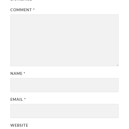
COMMENT
*
NAME
*
EMAIL
*
WEBSITE