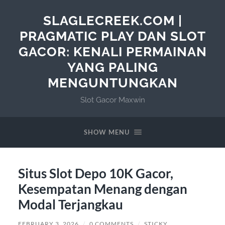
SLAGLECREEK.COM |
PRAGMATIC PLAY DAN SLOT
GACOR: KENALI PERMAINAN
YANG PALING
MENGUNTUNGKAN
Slot Gacor Maxwin
SHOW MENU
Situs Slot Depo 10K Gacor,
Kesempatan Menang dengan
Modal Terjangkau
FEBRUARY 3, 2026
/
0 COMMENTS
/
STICKY