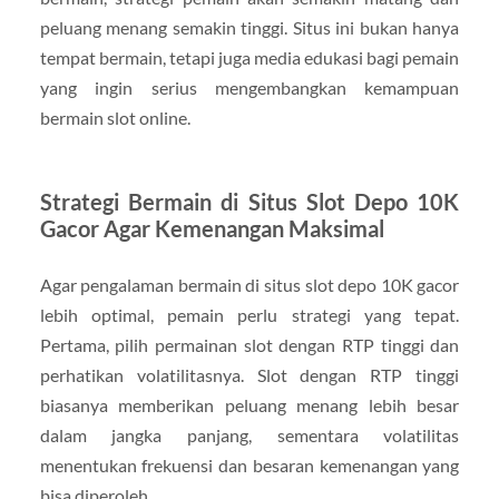
peluang menang semakin tinggi. Situs ini bukan hanya
tempat bermain, tetapi juga media edukasi bagi pemain
yang ingin serius mengembangkan kemampuan
bermain slot online.
Strategi Bermain di Situs Slot Depo 10K
Gacor Agar Kemenangan Maksimal
Agar pengalaman bermain di situs slot depo 10K gacor
lebih optimal, pemain perlu strategi yang tepat.
Pertama, pilih permainan slot dengan RTP tinggi dan
perhatikan volatilitasnya. Slot dengan RTP tinggi
biasanya memberikan peluang menang lebih besar
dalam jangka panjang, sementara volatilitas
menentukan frekuensi dan besaran kemenangan yang
bisa diperoleh.