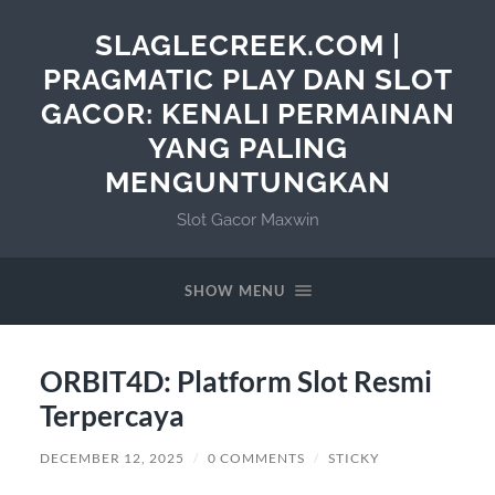
SLAGLECREEK.COM |
PRAGMATIC PLAY DAN SLOT
GACOR: KENALI PERMAINAN
YANG PALING
MENGUNTUNGKAN
Slot Gacor Maxwin
SHOW MENU
ORBIT4D: Platform Slot Resmi
Terpercaya
DECEMBER 12, 2025
/
0 COMMENTS
/
STICKY