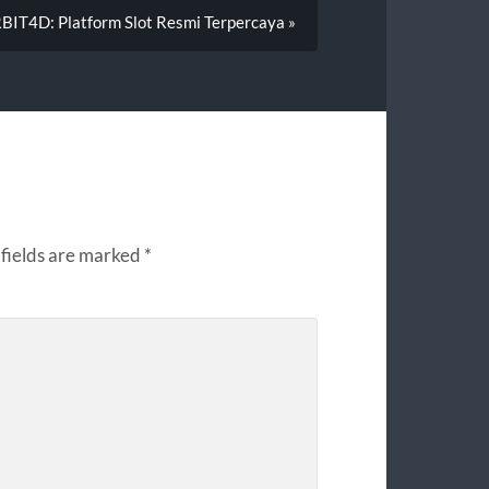
BIT4D: Platform Slot Resmi Terpercaya »
fields are marked
*