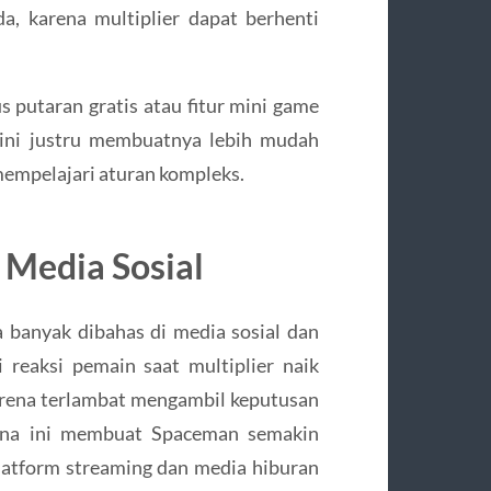
a, karena multiplier dapat berhenti
us putaran gratis atau fitur mini game
n ini justru membuatnya lebih mudah
mempelajari aturan kompleks.
 Media Sosial
 banyak dibahas di media sosial dan
 reaksi pemain saat multiplier naik
arena terlambat mengambil keputusan
mena ini membuat Spaceman semakin
platform streaming dan media hiburan