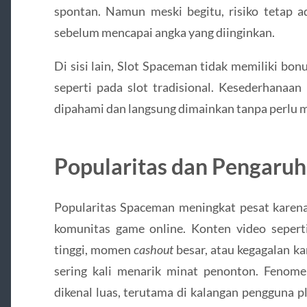
spontan. Namun meski begitu, risiko tetap ad
sebelum mencapai angka yang diinginkan.
Di sisi lain, Slot Spaceman tidak memiliki bon
seperti pada slot tradisional. Kesederhanaa
dipahami dan langsung dimainkan tanpa perlu 
Popularitas dan Pengaruh
Popularitas Spaceman meningkat pesat karena
komunitas game online. Konten video seperti
tinggi, momen
cashout
besar, atau kegagalan k
sering kali menarik minat penonton. Feno
dikenal luas, terutama di kalangan pengguna 