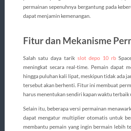
permainan sepenuhnya bergantung pada keberu
dapat menjamin kemenangan.
Fitur dan Mekanisme Per
Salah satu daya tarik
slot depo 10 rb
Space
meningkat secara real-time. Pemain dapat mel
hingga puluhan kali lipat, meskipun tidak ada j
tersebut akan berhenti. Fitur ini membuat perm
harus menentukan sendiri kapan waktu terbaik
Selain itu, beberapa versi permainan menawark
dapat mengatur multiplier otomatis untuk ber
membantu pemain yang ingin bermain lebih te