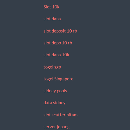
Slot 10k
slot dana
slot deposit 10 rb
slot depo 10 rb
slot dana 10k
togel sgp
togel Singapore
sidney pools
data sidney
slot scatter hitam
server jepang