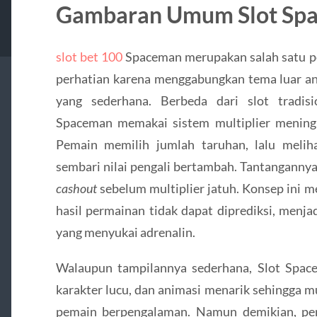
Gambaran Umum Slot Sp
slot bet 100
Spaceman merupakan salah satu pe
perhatian karena menggabungkan tema luar 
yang sederhana. Berbeda dari slot tradis
Spaceman memakai sistem multiplier meningk
Pemain memilih jumlah taruhan, lalu melih
sembari nilai pengali bertambah. Tantanganny
cashout
sebelum multiplier jatuh. Konsep ini 
hasil permainan tidak dapat diprediksi, menj
yang menyukai adrenalin.
Walaupun tampilannya sederhana, Slot Space
karakter lucu, dan animasi menarik sehingga
pemain berpengalaman. Namun demikian, pe