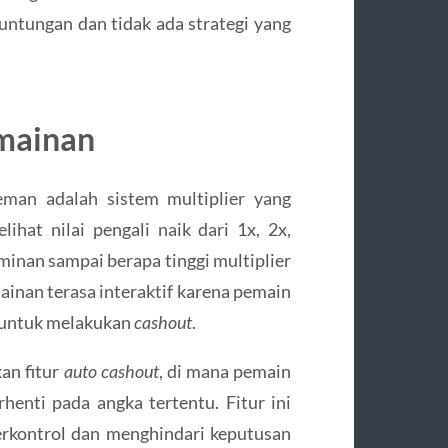
ntungan dan tidak ada strategi yang
mainan
man adalah sistem multiplier yang
ihat nilai pengali naik dari 1x, 2x,
aminan sampai berapa tinggi multiplier
ainan terasa interaktif karena pemain
 untuk melakukan
cashout
.
an fitur
auto cashout
, di mana pemain
henti pada angka tertentu. Fitur ini
rkontrol dan menghindari keputusan