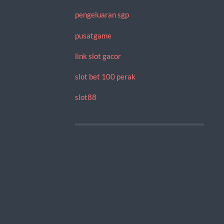
pengeluaran sgp
pusatgame
link slot gacor
slot bet 100 perak
slot88