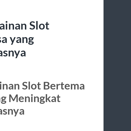
ainan Slot
a yang
asnya
inan Slot Bertema
ng Meningkat
asnya