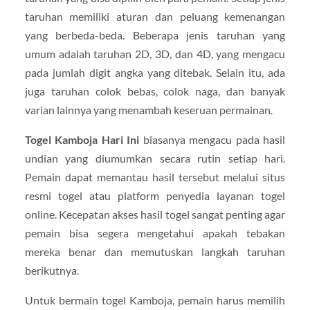
taruhan memiliki aturan dan peluang kemenangan
yang berbeda-beda. Beberapa jenis taruhan yang
umum adalah taruhan 2D, 3D, dan 4D, yang mengacu
pada jumlah digit angka yang ditebak. Selain itu, ada
juga taruhan colok bebas, colok naga, dan banyak
varian lainnya yang menambah keseruan permainan.
Togel Kamboja Hari Ini
biasanya mengacu pada hasil
undian yang diumumkan secara rutin setiap hari.
Pemain dapat memantau hasil tersebut melalui situs
resmi togel atau platform penyedia layanan togel
online. Kecepatan akses hasil togel sangat penting agar
pemain bisa segera mengetahui apakah tebakan
mereka benar dan memutuskan langkah taruhan
berikutnya.
Untuk bermain togel Kamboja, pemain harus memilih