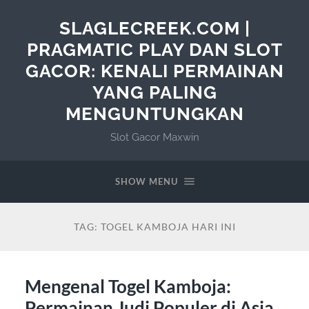
SLAGLECREEK.COM |
PRAGMATIC PLAY DAN SLOT
GACOR: KENALI PERMAINAN
YANG PALING
MENGUNTUNGKAN
Slot Gacor Maxwin
SHOW MENU
TAG:
TOGEL KAMBOJA HARI INI
Mengenal Togel Kamboja:
Permainan Judi Populer di Asia