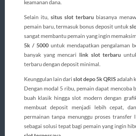
keamanan dana.
Selain itu,
situs slot terbaru
biasanya menawa
pemain baru, termasuk bonus deposit untuk
sl
sangat membantu pemain yang ingin memaksima
5k / 5000
untuk mendapatkan pengalaman ber
banyak yang mencari
link slot terbaru
untuk
terbaru dengan deposit minimal.
Keunggulan lain dari
slot depo 5k QRIS
adalah 
Dengan modal 5 ribu, pemain dapat mencoba b
buah klasik hingga slot modern dengan grafi
membuat deposit menjadi lebih cepat, da
permainan tanpa menunggu proses transfer 
sebagai solusi tepat bagi pemain yang ingin h
slot terpercaya
.