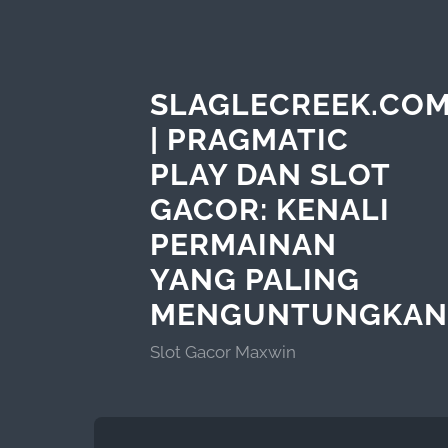
SLAGLECREEK.CO
| PRAGMATIC
PLAY DAN SLOT
GACOR: KENALI
PERMAINAN
YANG PALING
MENGUNTUNGKAN
Slot Gacor Maxwin