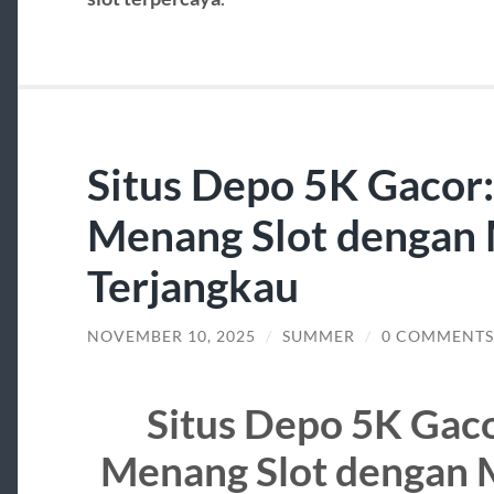
Situs Depo 5K Gacor:
Menang Slot dengan
Terjangkau
NOVEMBER 10, 2025
/
SUMMER
/
0 COMMENTS
Situs Depo 5K Gaco
Menang Slot dengan 