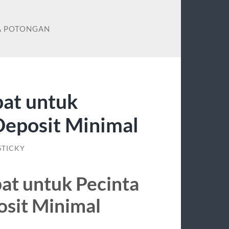
PA POTONGAN
pat untuk
Deposit Minimal
STICKY
pat untuk Pecinta
osit Minimal