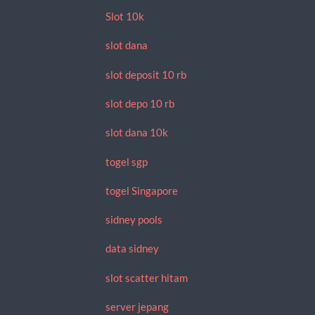
Slot 10k
slot dana
slot deposit 10 rb
slot depo 10 rb
slot dana 10k
togel sgp
togel Singapore
sidney pools
data sidney
slot scatter hitam
server jepang