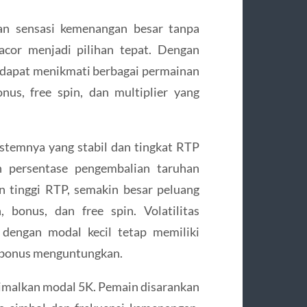
kan sensasi kemenangan besar tanpa
acor menjadi pilihan tepat. Dengan
p dapat menikmati berbagai permainan
nus, free spin, dan multiplier yang
istemnya yang stabil dan tingkat RTP
n persentase pengembalian taruhan
 tinggi RTP, semakin besar peluang
bonus, dan free spin. Volatilitas
engan modal kecil tetap memiliki
 bonus menguntungkan.
imalkan modal 5K. Pemain disarankan