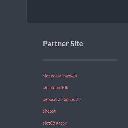
Partner Site
slot gacor maxwin
slot depo 10k
deposit 25 bonus 25
sbobet
slot88 gacor