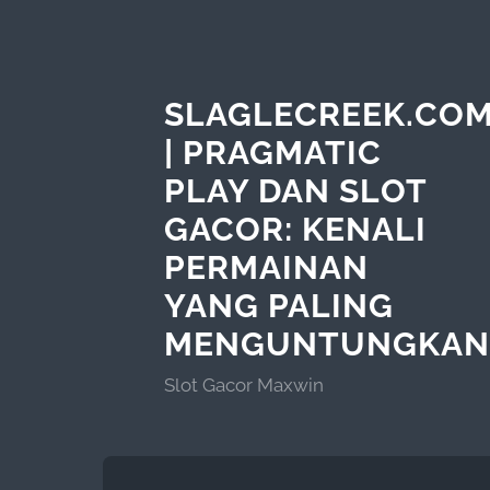
SLAGLECREEK.CO
| PRAGMATIC
PLAY DAN SLOT
GACOR: KENALI
PERMAINAN
YANG PALING
MENGUNTUNGKAN
Slot Gacor Maxwin