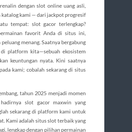
nalin dengan slot online uang asli,
 katalog kami — dari jackpot progresif
atu tempat: slot gacor terlengkap?
rmainan favorit Anda di situs ini,
n peluang menang. Saatnya bergabung
 di platform kita—sebuah ekosistem
kan keuntungan nyata. Kini saatnya
ada kami; cobalah sekarang di situs
rkembang, tahun 2025 menjadi momen
 hadirnya slot gacor maxwin yang
ah sekarang di platform kami untuk
at. Kami adalah situs slot terbaik yang
i, lengkap dengan pilihan permainan