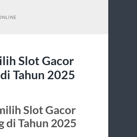
ONLINE
lih Slot Gacor
di Tahun 2025
ilih Slot Gacor
 di Tahun 2025