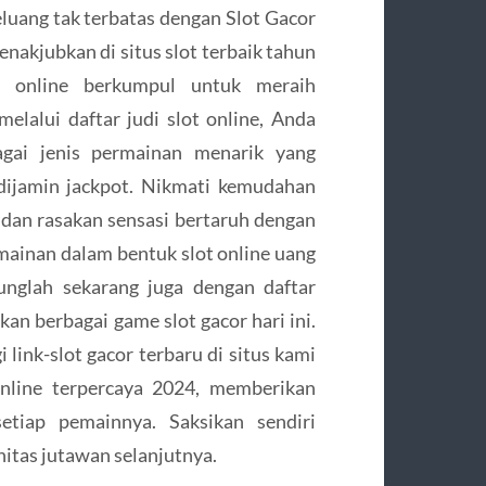
luang tak terbatas dengan Slot Gacor
kjubkan di situs slot terbaik tahun
 online berkumpul untuk meraih
lalui daftar judi slot online, Anda
agai jenis permainan menarik yang
ijamin jackpot. Nikmati kemudahan
 dan rasakan sensasi bertaruh dengan
mainan dalam bentuk slot online uang
nglah sekarang juga dengan daftar
an berbagai game slot gacor hari ini.
link-slot gacor terbaru di situs kami
 online terpercaya 2024, memberikan
tiap pemainnya. Saksikan sendiri
itas jutawan selanjutnya.