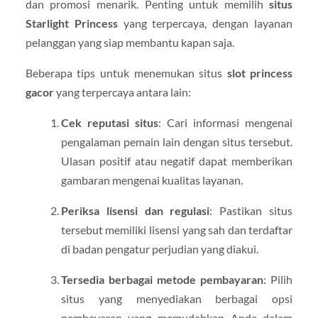
dan promosi menarik. Penting untuk memilih
situs
Starlight Princess
yang terpercaya, dengan layanan
pelanggan yang siap membantu kapan saja.
Beberapa tips untuk menemukan situs
slot princess
gacor
yang terpercaya antara lain:
Cek reputasi situs
: Cari informasi mengenai
pengalaman pemain lain dengan situs tersebut.
Ulasan positif atau negatif dapat memberikan
gambaran mengenai kualitas layanan.
Periksa lisensi dan regulasi
: Pastikan situs
tersebut memiliki lisensi yang sah dan terdaftar
di badan pengatur perjudian yang diakui.
Tersedia berbagai metode pembayaran
: Pilih
situs yang menyediakan berbagai opsi
pembayaran yang memudahkan Anda dalam