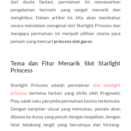
dari dunia fantasi, permainan ini menawarkan
pengalaman bermain yang sangat menarik dan
menghibur. Dalam artikel ini, kita akan membahas
secara mendalam mengenai slot Starlight Princess dan
mengapa permainan ini menjadi pilihan utama para
pemain yang mencari
princess slot gacor
.
Tema dan Fitur Menarik Slot Starlight
Princess
Starlight Princess adalah permainan
slot starlight
princess
bertema fantasi yang dirilis oleh Pragmatic
Play, salah satu penyedia permainan kasino terkemuka.
Dengan tampilan visual yang memukau, pemain akan
dibawa ke dunia yang penuh dengan keajaiban, dengan
latar belakang langit yang bercahaya dan bintang-