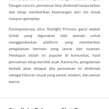
Dengan cara ini, permainan bisa dinikmati tanpa beban
dan tetap memberikan kesenangan dari sisi visual
maupun gameplay.
Kesimpulannya, situs Starlight Princess gacor adalah
istilah yang digunakan oleh pemain untuk
menggambarkan platform yang memberikan
pengalaman bermain yang lancar dan nyaman.
Meskipun istilah ini populer di komunitas, hasil
permainan tetap bersifat acak. Karena itu, pengalaman
terbaik akan didapat jika permainan ini dinikmati
sebagai hiburan visual yang santai, modern, dan penuh
warna.