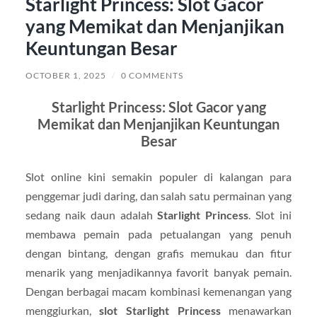
Starlight Princess: Slot Gacor
yang Memikat dan Menjanjikan
Keuntungan Besar
OCTOBER 1, 2025
/
0 COMMENTS
Starlight Princess: Slot Gacor yang
Memikat dan Menjanjikan Keuntungan
Besar
Slot online kini semakin populer di kalangan para
penggemar judi daring, dan salah satu permainan yang
sedang naik daun adalah
Starlight Princess
. Slot ini
membawa pemain pada petualangan yang penuh
dengan bintang, dengan grafis memukau dan fitur
menarik yang menjadikannya favorit banyak pemain.
Dengan berbagai macam kombinasi kemenangan yang
menggiurkan,
slot Starlight Princess
menawarkan