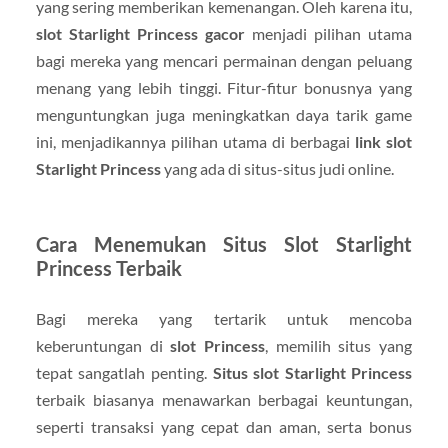
yang sering memberikan kemenangan. Oleh karena itu,
slot Starlight Princess gacor
menjadi pilihan utama
bagi mereka yang mencari permainan dengan peluang
menang yang lebih tinggi. Fitur-fitur bonusnya yang
menguntungkan juga meningkatkan daya tarik game
ini, menjadikannya pilihan utama di berbagai
link slot
Starlight Princess
yang ada di situs-situs judi online.
Cara Menemukan Situs Slot Starlight
Princess Terbaik
Bagi mereka yang tertarik untuk mencoba
keberuntungan di
slot Princess
, memilih situs yang
tepat sangatlah penting.
Situs slot Starlight Princess
terbaik biasanya menawarkan berbagai keuntungan,
seperti transaksi yang cepat dan aman, serta bonus