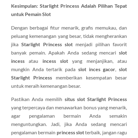
Kesimpulan: Starlight Princess Adalah Pilihan Tepat
untuk Pemain Slot
Dengan berbagai fitur menarik, grafis memukau, dan
peluang kemenangan yang besar, tidak mengherankan
jika
Starlight Princess slot
menjadi pilihan favorit
banyak pemain. Apakah Anda sedang mencari
slot
incess
atau
incess slot
yang menjanjikan, atau
mungkin Anda tertarik pada
slot inces gacor
,
slot
Starlight Princess
memberikan kesempatan besar
untuk meraih kemenangan besar.
Pastikan Anda memilih
situs slot Starlight Princess
yang terpercaya dan menawarkan bonus yang menarik,
agar pengalaman bermain Anda semakin
menguntungkan. Jadi, jika Anda sedang mencari
pengalaman bermain
princess slot
terbaik, jangan ragu