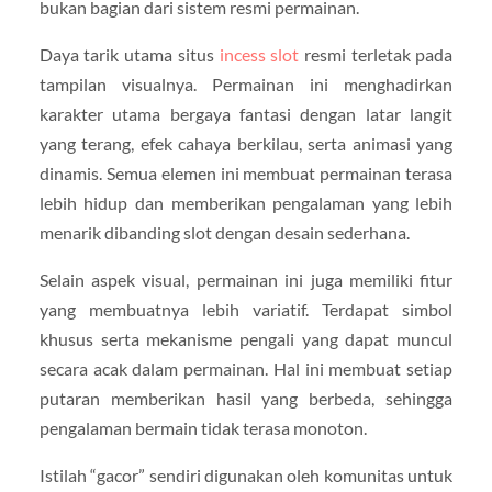
bukan bagian dari sistem resmi permainan.
Daya tarik utama situs
incess slot
resmi terletak pada
tampilan visualnya. Permainan ini menghadirkan
karakter utama bergaya fantasi dengan latar langit
yang terang, efek cahaya berkilau, serta animasi yang
dinamis. Semua elemen ini membuat permainan terasa
lebih hidup dan memberikan pengalaman yang lebih
menarik dibanding slot dengan desain sederhana.
Selain aspek visual, permainan ini juga memiliki fitur
yang membuatnya lebih variatif. Terdapat simbol
khusus serta mekanisme pengali yang dapat muncul
secara acak dalam permainan. Hal ini membuat setiap
putaran memberikan hasil yang berbeda, sehingga
pengalaman bermain tidak terasa monoton.
Istilah “gacor” sendiri digunakan oleh komunitas untuk