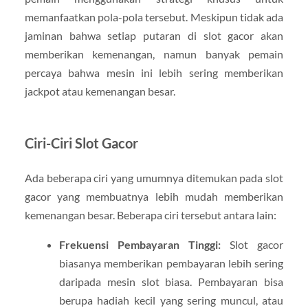
memanfaatkan pola-pola tersebut. Meskipun tidak ada
jaminan bahwa setiap putaran di slot gacor akan
memberikan kemenangan, namun banyak pemain
percaya bahwa mesin ini lebih sering memberikan
jackpot atau kemenangan besar.
Ciri-Ciri Slot Gacor
Ada beberapa ciri yang umumnya ditemukan pada slot
gacor yang membuatnya lebih mudah memberikan
kemenangan besar. Beberapa ciri tersebut antara lain:
Frekuensi Pembayaran Tinggi:
Slot gacor
biasanya memberikan pembayaran lebih sering
daripada mesin slot biasa. Pembayaran bisa
berupa hadiah kecil yang sering muncul, atau