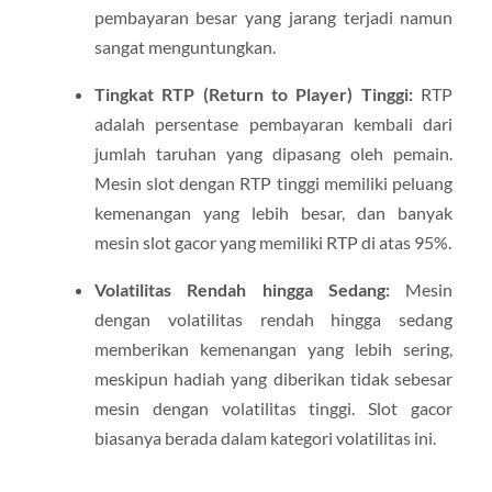
pembayaran besar yang jarang terjadi namun
sangat menguntungkan.
Tingkat RTP (Return to Player) Tinggi:
RTP
adalah persentase pembayaran kembali dari
jumlah taruhan yang dipasang oleh pemain.
Mesin slot dengan RTP tinggi memiliki peluang
kemenangan yang lebih besar, dan banyak
mesin slot gacor yang memiliki RTP di atas 95%.
Volatilitas Rendah hingga Sedang:
Mesin
dengan volatilitas rendah hingga sedang
memberikan kemenangan yang lebih sering,
meskipun hadiah yang diberikan tidak sebesar
mesin dengan volatilitas tinggi. Slot gacor
biasanya berada dalam kategori volatilitas ini.