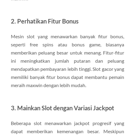
2. Perhatikan Fitur Bonus
Mesin slot yang menawarkan banyak fitur bonus,
seperti free spins atau bonus game, biasanya
memberikan peluang besar untuk menang. Fitur-fitur
ini meningkatkan jumlah putaran dan peluang
mendapatkan pembayaran lebih tinggi. Slot gacor yang
memiliki banyak fitur bonus dapat membantu pemain
meraih maxwin dengan lebih mudah.
3. Mainkan Slot dengan Variasi Jackpot
Beberapa slot menawarkan jackpot progresif yang
dapat memberikan kemenangan besar. Meskipun