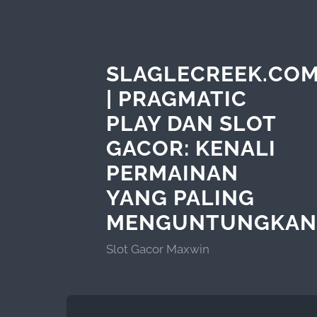
SLAGLECREEK.CO
| PRAGMATIC
PLAY DAN SLOT
GACOR: KENALI
PERMAINAN
YANG PALING
MENGUNTUNGKAN
Slot Gacor Maxwin