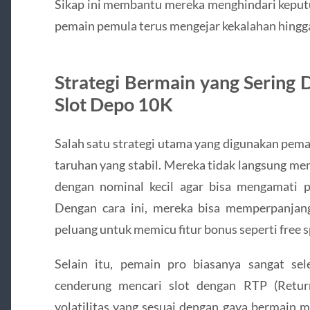
Sikap ini membantu mereka menghindari keput
pemain pemula terus mengejar kekalahan hingga
Strategi Bermain yang Sering 
Slot Depo 10K
Salah satu strategi utama yang digunakan pe
taruhan yang stabil. Mereka tidak langsung me
dengan nominal kecil agar bisa mengamati p
Dengan cara ini, mereka bisa memperpanja
peluang untuk memicu fitur bonus seperti free sp
Selain itu, pemain pro biasanya sangat se
cenderung mencari slot dengan RTP (Return
volatilitas yang sesuai dengan gaya bermain m