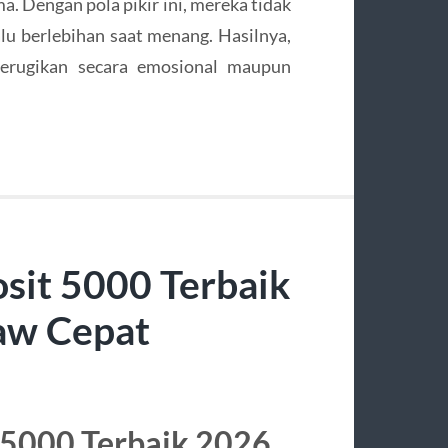
. Dengan pola pikir ini, mereka tidak
u berlebihan saat menang. Hasilnya,
merugikan secara emosional maupun
osit 5000 Terbaik
aw Cepat
t 5000 Terbaik 2026