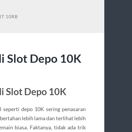
IT 10RB
i Slot Depo 10K
i Slot Depo 10K
l seperti depo 10K sering penasaran
bertahan lebih lama dan terlihat lebih
ain biasa. Faktanya, tidak ada trik