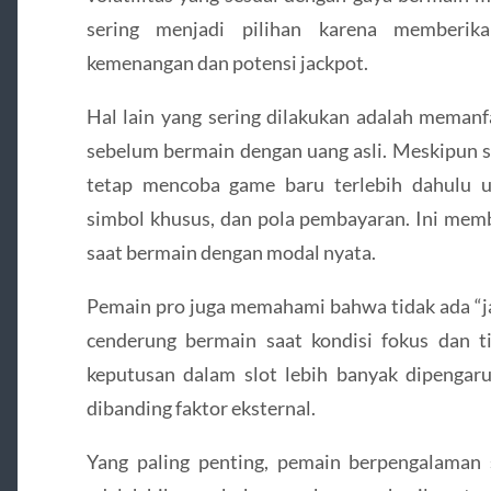
sering menjadi pilihan karena memberika
kemenangan dan potensi jackpot.
Hal lain yang sering dilakukan adalah memanf
sebelum bermain dengan uang asli. Meskipun 
tetap mencoba game baru terlebih dahulu
simbol khusus, dan pola pembayaran. Ini mem
saat bermain dengan modal nyata.
Pemain pro juga memahami bahwa tidak ada “j
cenderung bermain saat kondisi fokus dan t
keputusan dalam slot lebih banyak dipengaru
dibanding faktor eksternal.
Yang paling penting, pemain berpengalaman 