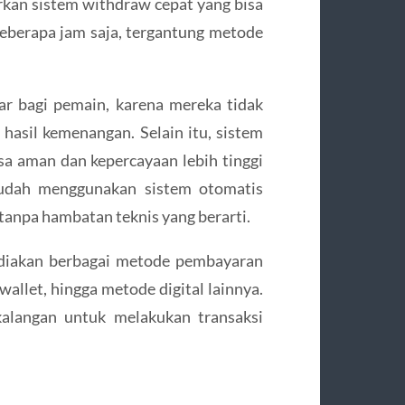
rkan sistem withdraw cepat yang bisa
eberapa jam saja, tergantung metode
ar bagi pemain, karena mereka tidak
hasil kemenangan. Selain itu, sistem
sa aman dan kepercayaan lebih tinggi
sudah menggunakan sistem otomatis
tanpa hambatan teknis yang berarti.
yediakan berbagai metode pembayaran
-wallet, hingga metode digital lainnya.
alangan untuk melakukan transaksi