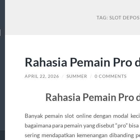
TAG:
SLOT DEPOS
M
Rahasia Pemain Pro d
APRIL 22, 2026
/
SUMMER
/
0 COMMENTS
Rahasia Pemain Pro d
Banyak pemain slot online dengan modal keci
bagaimana para pemain yang disebut “pro” bisa 
sering mendapatkan kemenangan dibanding pem