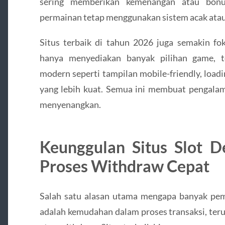
sering memberikan kemenangan atau bonu
permainan tetap menggunakan sistem acak at
Situs terbaik di tahun 2026 juga semakin f
hanya menyediakan banyak pilihan game, te
modern seperti tampilan mobile-friendly, load
yang lebih kuat. Semua ini membuat pengalam
menyenangkan.
Keunggulan Situs Slot 
Proses Withdraw Cepat
Salah satu alasan utama mengapa banyak pema
adalah kemudahan dalam proses transaksi, ter