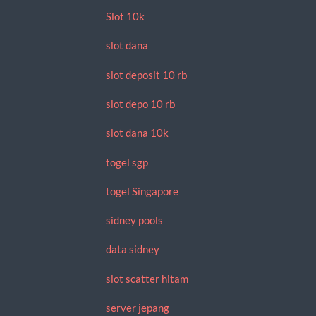
Slot 10k
slot dana
slot deposit 10 rb
slot depo 10 rb
slot dana 10k
togel sgp
togel Singapore
sidney pools
data sidney
slot scatter hitam
server jepang