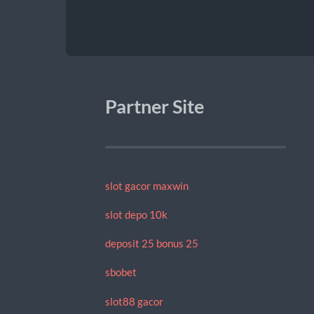
Partner Site
slot gacor maxwin
slot depo 10k
deposit 25 bonus 25
sbobet
slot88 gacor