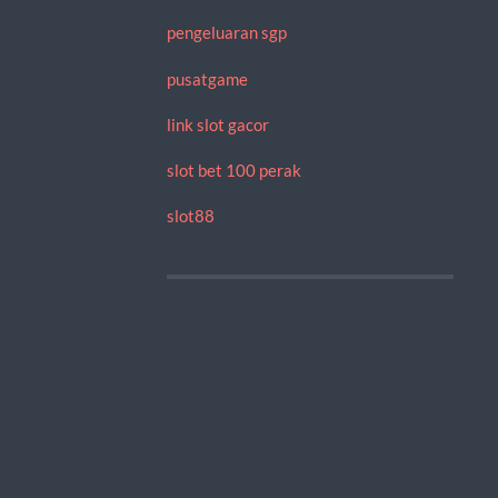
pengeluaran sgp
pusatgame
link slot gacor
slot bet 100 perak
slot88