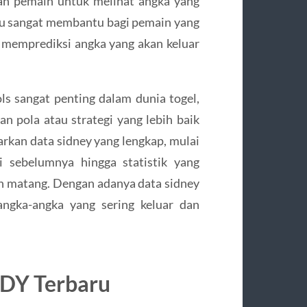
an pemain untuk melihat angka yang
entu sangat membantu bagi pemain yang
memprediksi angka yang akan keluar
ls sangat penting dalam dunia togel,
n pola atau strategi yang lebih baik
rkan data sidney yang lengkap, mulai
ri sebelumnya hingga statistik yang
 matang. Dengan adanya data sidney
angka-angka yang sering keluar dan
 SDY Terbaru