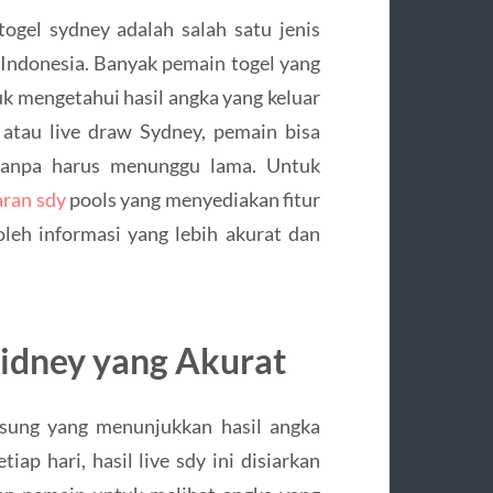
togel sydney adalah salah satu jenis
 Indonesia. Banyak pemain togel yang
uk mengetahui hasil angka yang keluar
 atau live draw Sydney, pemain bisa
e tanpa harus menunggu lama. Untuk
aran sdy
pools yang menyediakan fitur
leh informasi yang lebih akurat dan
idney yang Akurat
gsung yang menunjukkan hasil angka
iap hari, hasil live sdy ini disiarkan