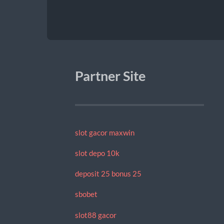
Partner Site
slot gacor maxwin
slot depo 10k
deposit 25 bonus 25
sbobet
slot88 gacor