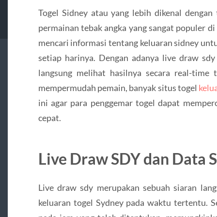
Togel Sidney atau yang lebih dikenal dengan 
permainan tebak angka yang sangat populer di
mencari informasi tentang keluaran sidney unt
setiap harinya. Dengan adanya live draw sdy
langsung melihat hasilnya secara real-tim
mempermudah pemain, banyak situs togel
kelu
ini agar para penggemar togel dapat mempero
cepat.
Live Draw SDY dan Data S
Live draw sdy merupakan sebuah siaran lan
keluaran togel Sydney pada waktu tertentu. Set