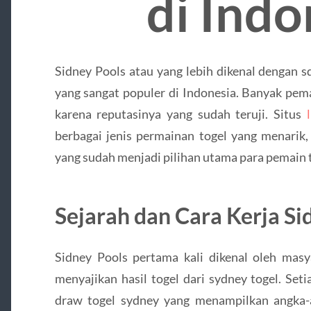
di Indo
Sidney Pools atau yang lebih dikenal dengan sd
yang sangat populer di Indonesia. Banyak pemai
karena reputasinya yang sudah teruji. Situs
berbagai jenis permainan togel yang menarik,
yang sudah menjadi pilihan utama para pemain to
Sejarah dan Cara Kerja Si
Sidney Pools pertama kali dikenal oleh masy
menyajikan hasil togel dari sydney togel. Seti
draw togel sydney yang menampilkan angka-