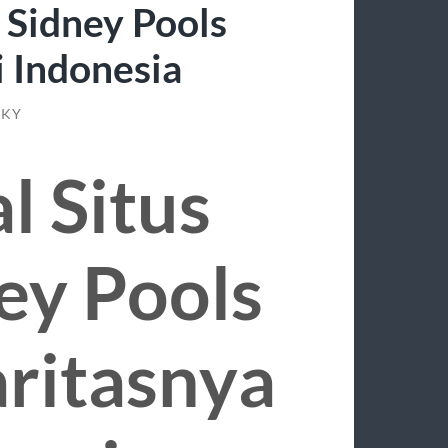
 Sidney Pools
i Indonesia
CKY
 Situs
ey Pools
ritasnya