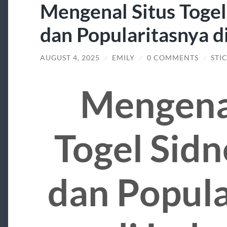
Mengenal Situs Togel
dan Popularitasnya d
AUGUST 4, 2025
/
EMILY
/
0 COMMENTS
/
STI
Mengenal
Togel Sidn
dan Popula