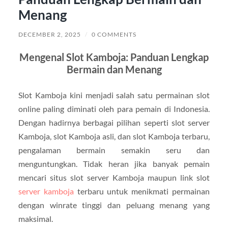
Menang
DECEMBER 2, 2025
/
0 COMMENTS
Mengenal Slot Kamboja: Panduan Lengkap
Bermain dan Menang
Slot Kamboja kini menjadi salah satu permainan slot
online paling diminati oleh para pemain di Indonesia.
Dengan hadirnya berbagai pilihan seperti slot server
Kamboja, slot Kamboja asli, dan slot Kamboja terbaru,
pengalaman bermain semakin seru dan
menguntungkan. Tidak heran jika banyak pemain
mencari situs slot server Kamboja maupun link slot
server kamboja
terbaru untuk menikmati permainan
dengan winrate tinggi dan peluang menang yang
maksimal.