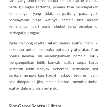
cara yang sederhana: ketika simbol scatter muncul
pada gulungan tertentu, pemain bisa mendapatkan
kemenangan yang tidak bergantung pada garis
pembayaran biasa. Artinya, pemain bisa meraih
kemenangan dari posisi simbol yang tersebar di
berbagai gulungan.
Pada
mahjong scatter hitam
, simbol scatter memiliki
kekuatan untuk membuka putaran gratis atau fitur
bonus lainnya. Ini memungkinkan pemain untuk
mengumpulkan lebih banyak hadiah tanpa harus
bertaruh lebih banyak. Beberapa permainan slot
bahkan menawarkan hadiah jackpot progresif yang
bisa didapatkan jika pemain berhasil memicu simbol
scatter dalam jumlah tertentu.
Slot Gacor Scatter Hitam