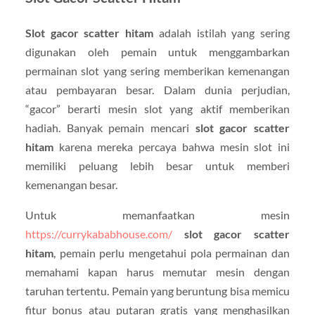
Slot gacor scatter hitam
adalah istilah yang sering
digunakan oleh pemain untuk menggambarkan
permainan slot yang sering memberikan kemenangan
atau pembayaran besar. Dalam dunia perjudian,
“gacor” berarti mesin slot yang aktif memberikan
hadiah. Banyak pemain mencari
slot gacor scatter
hitam
karena mereka percaya bahwa mesin slot ini
memiliki peluang lebih besar untuk memberi
kemenangan besar.
Untuk memanfaatkan mesin
https://currykababhouse.com/
slot gacor scatter
hitam
, pemain perlu mengetahui pola permainan dan
memahami kapan harus memutar mesin dengan
taruhan tertentu. Pemain yang beruntung bisa memicu
fitur bonus atau putaran gratis yang menghasilkan