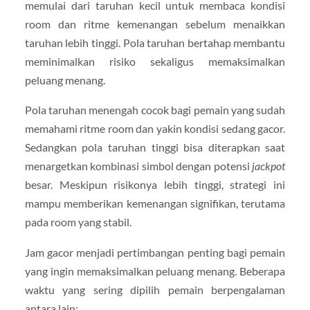
memulai dari taruhan kecil untuk membaca kondisi
room dan ritme kemenangan sebelum menaikkan
taruhan lebih tinggi. Pola taruhan bertahap membantu
meminimalkan risiko sekaligus memaksimalkan
peluang menang.
Pola taruhan menengah cocok bagi pemain yang sudah
memahami ritme room dan yakin kondisi sedang gacor.
Sedangkan pola taruhan tinggi bisa diterapkan saat
menargetkan kombinasi simbol dengan potensi
jackpot
besar. Meskipun risikonya lebih tinggi, strategi ini
mampu memberikan kemenangan signifikan, terutama
pada room yang stabil.
Jam gacor menjadi pertimbangan penting bagi pemain
yang ingin memaksimalkan peluang menang. Beberapa
waktu yang sering dipilih pemain berpengalaman
antara lain: