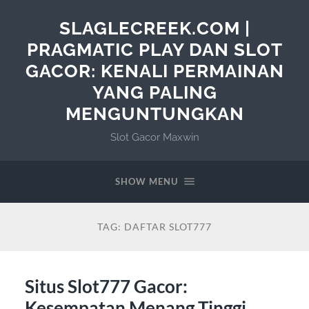
SLAGLECREEK.COM |
PRAGMATIC PLAY DAN SLOT
GACOR: KENALI PERMAINAN
YANG PALING
MENGUNTUNGKAN
Slot Gacor Maxwin
SHOW MENU
TAG:
DAFTAR SLOT777
Situs Slot777 Gacor:
Kesempatan Menang Tinggi