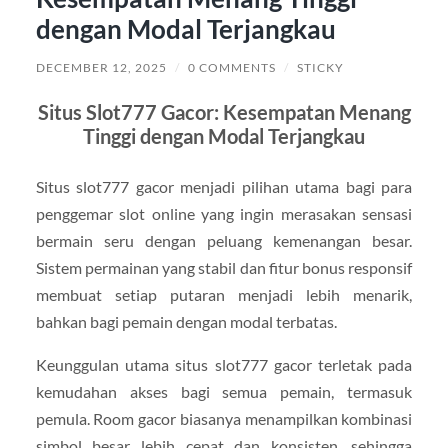
dengan Modal Terjangkau
DECEMBER 12, 2025
/
0 COMMENTS
/
STICKY
Situs Slot777 Gacor: Kesempatan Menang
Tinggi dengan Modal Terjangkau
Situs slot777 gacor menjadi pilihan utama bagi para
penggemar slot online yang ingin merasakan sensasi
bermain seru dengan peluang kemenangan besar.
Sistem permainan yang stabil dan fitur bonus responsif
membuat setiap putaran menjadi lebih menarik,
bahkan bagi pemain dengan modal terbatas.
Keunggulan utama situs slot777 gacor terletak pada
kemudahan akses bagi semua pemain, termasuk
pemula. Room gacor biasanya menampilkan kombinasi
simbol besar lebih cepat dan konsisten, sehingga