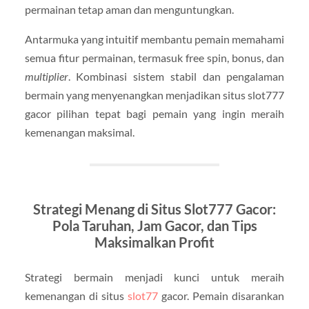
permainan tetap aman dan menguntungkan.
Antarmuka yang intuitif membantu pemain memahami
semua fitur permainan, termasuk free spin, bonus, dan
multiplier
. Kombinasi sistem stabil dan pengalaman
bermain yang menyenangkan menjadikan situs slot777
gacor pilihan tepat bagi pemain yang ingin meraih
kemenangan maksimal.
Strategi Menang di Situs Slot777 Gacor:
Pola Taruhan, Jam Gacor, dan Tips
Maksimalkan Profit
Strategi bermain menjadi kunci untuk meraih
kemenangan di situs
slot77
gacor. Pemain disarankan