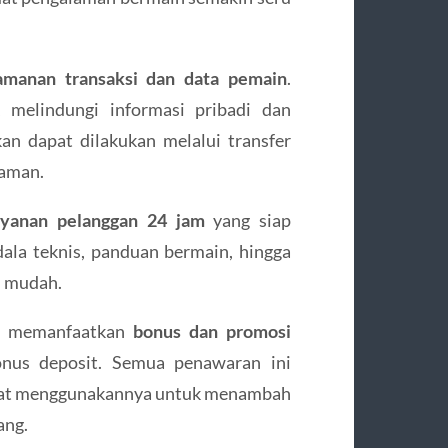
amanan transaksi dan data pemain
.
 melindungi informasi pribadi dan
kan dapat dilakukan melalui transfer
 aman.
ayanan pelanggan 24 jam
yang siap
ala teknis, panduan bermain, hingga
n mudah.
sa memanfaatkan
bonus dan promosi
onus deposit. Semua penawaran ini
dapat menggunakannya untuk menambah
ang.