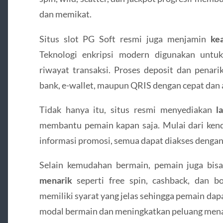
dan memikat.
Situs slot PG Soft resmi juga menjamin
ke
Teknologi enkripsi modern digunakan untuk
riwayat transaksi. Proses deposit dan penari
bank, e-wallet, maupun QRIS dengan cepat dan
Tidak hanya itu, situs resmi menyediakan
l
membantu pemain kapan saja. Mulai dari kend
informasi promosi, semua dapat diakses denga
Selain kemudahan bermain, pemain juga bi
menarik
seperti free spin, cashback, dan b
memiliki syarat yang jelas sehingga pemain 
modal bermain dan meningkatkan peluang men