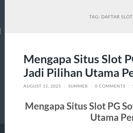
TAG:
DAFTAR SLOT
M
Mengapa Situs Slot P
Jadi Pilihan Utama P
AUGUST 15, 2025
/
SUMMER
/
0 COMMENTS
/
Mengapa Situs Slot PG Sof
Utama Pe