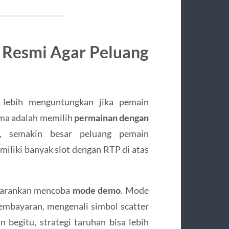
t Resmi Agar Peluang
 lebih menguntungkan jika pemain
ama adalah memilih
permainan dengan
a, semakin besar peluang pemain
liki banyak slot dengan RTP di atas
isarankan mencoba
mode demo
. Mode
mbayaran, mengenali simbol scatter
 begitu, strategi taruhan bisa lebih