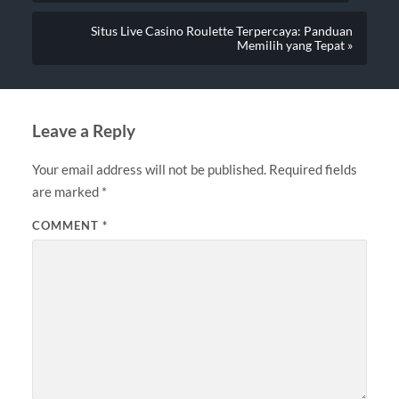
Situs Live Casino Roulette Terpercaya: Panduan
Memilih yang Tepat »
Leave a Reply
Your email address will not be published.
Required fields
are marked
*
COMMENT
*