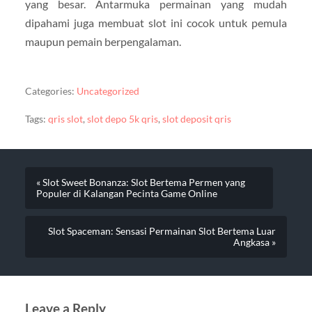
yang besar. Antarmuka permainan yang mudah
dipahami juga membuat slot ini cocok untuk pemula
maupun pemain berpengalaman.
Categories:
Uncategorized
Tags:
qris slot
,
slot depo 5k qris
,
slot deposit qris
« Slot Sweet Bonanza: Slot Bertema Permen yang
Populer di Kalangan Pecinta Game Online
Slot Spaceman: Sensasi Permainan Slot Bertema Luar
Angkasa »
Leave a Reply