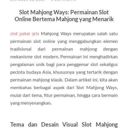
Slot Mahjong Ways: Permainan Slot
Online Bertema Mahjong yang Menarik
slot pakai qris
Mahjong Ways merupakan salah satu
permainan slot online yang menggabungkan elemen
tradisional dari permainan mahjong dengan
mekanisme slot modern. Permainan ini menghadirkan
pengalaman unik bagi para penggemar slot sekaligus
pecinta budaya Asia, khususnya yang tertarik dengan
permainan mahjong klasik. Dalam artikel ini, kita akan
membahas berbagai aspek dari Slot Mahjong Ways,
mulai dari tema, fitur permainan, hingga cara bermain
yang menyenangkan.
Tema dan Desain Visual Slot Mahjong