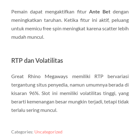
Pemain dapat mengaktifkan fitur
Ante Bet
dengan
meningkatkan taruhan. Ketika fitur ini aktif, peluang
untuk memicu free spin meningkat karena scatter lebih
mudah muncul.
RTP dan Volatilitas
Great Rhino Megaways memiliki RTP bervariasi
tergantung situs penyedia, namun umumnya berada di
kisaran 96%. Slot ini memiliki volatilitas tinggi, yang
berarti kemenangan besar mungkin terjadi, tetapi tidak
terlalu sering muncul.
Categories:
Uncategorized