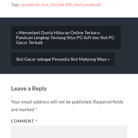
Tags:
pusathoki slot
,
slot bet 200
,
slot pusathoki
« Menyelami Dunia Hiburan Online Terbaru:
Panduan Lengkap Tentang Situs PG Soft dan Slot PG
Gacor Terbaik
Slot Gacor sebagai Penyedia Slot Mahjong Ways »
Leave a Reply
Your email address will not be published.
Required fields
are marked
*
COMMENT
*