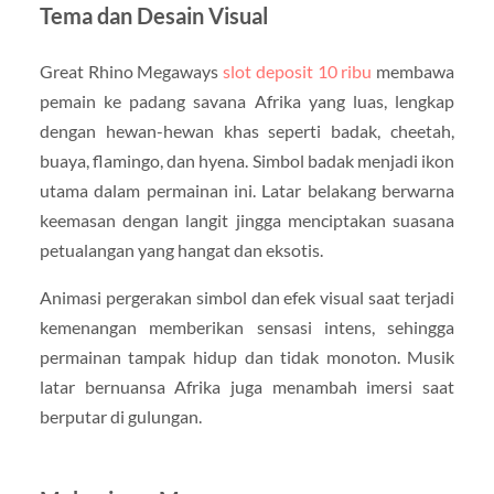
Tema dan Desain Visual
Great Rhino Megaways
slot deposit 10 ribu
membawa
pemain ke padang savana Afrika yang luas, lengkap
dengan hewan-hewan khas seperti badak, cheetah,
buaya, flamingo, dan hyena. Simbol badak menjadi ikon
utama dalam permainan ini. Latar belakang berwarna
keemasan dengan langit jingga menciptakan suasana
petualangan yang hangat dan eksotis.
Animasi pergerakan simbol dan efek visual saat terjadi
kemenangan memberikan sensasi intens, sehingga
permainan tampak hidup dan tidak monoton. Musik
latar bernuansa Afrika juga menambah imersi saat
berputar di gulungan.