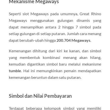
Mekanisme Megaways
Seperti slot Megaways pada umumnya, Great Rhino
Megaways menggunakan gulungan dinamis yang
dapat menampilkan antara 2 hingga 7 simbol pada
setiap gulungan di setiap putaran. Jumlah cara menang
dapat berubah-ubah hingga
200.704 Megaways
.
Kemenangan dihitung dari kiri ke kanan, dan simbol
yang membentuk kombinasi menang akan hilang,
kemudian digantikan simbol baru melalui mekanisme
tumble
. Hal ini memungkinkan pemain mendapatkan
kemenangan beruntun dalam satu putaran.
Simbol dan Nilai Pembayaran
Terdapat beberapa kelompok simbol yang memiliki