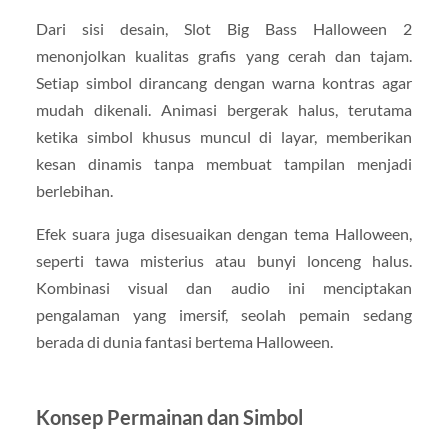
Dari sisi desain, Slot Big Bass Halloween 2
menonjolkan kualitas grafis yang cerah dan tajam.
Setiap simbol dirancang dengan warna kontras agar
mudah dikenali. Animasi bergerak halus, terutama
ketika simbol khusus muncul di layar, memberikan
kesan dinamis tanpa membuat tampilan menjadi
berlebihan.
Efek suara juga disesuaikan dengan tema Halloween,
seperti tawa misterius atau bunyi lonceng halus.
Kombinasi visual dan audio ini menciptakan
pengalaman yang imersif, seolah pemain sedang
berada di dunia fantasi bertema Halloween.
Konsep Permainan dan Simbol