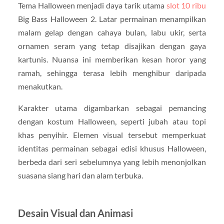
Tema Halloween menjadi daya tarik utama
slot 10 ribu
Big Bass Halloween 2. Latar permainan menampilkan
malam gelap dengan cahaya bulan, labu ukir, serta
ornamen seram yang tetap disajikan dengan gaya
kartunis. Nuansa ini memberikan kesan horor yang
ramah, sehingga terasa lebih menghibur daripada
menakutkan.
Karakter utama digambarkan sebagai pemancing
dengan kostum Halloween, seperti jubah atau topi
khas penyihir. Elemen visual tersebut memperkuat
identitas permainan sebagai edisi khusus Halloween,
berbeda dari seri sebelumnya yang lebih menonjolkan
suasana siang hari dan alam terbuka.
Desain Visual dan Animasi