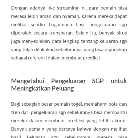
Dengan adanya live streaming ini, para pemain bisa
merasa lebih aman dan nyaman, karena mereka dapat
melihat sendiri bagaimana hasil pengeluaran sgp
diperoleh secara transparan. Selain itu, banyak situs
juga menyediakan data lengkap tentang keluaran sgp
yang telah dilakukan sebelumnya, yang bisa digunakan
sebagai referensi dalam membuat prediksi.
Mengetahui Pengeluaran SGP untuk
Meningkatkan Peluang
Bagi sebagian besar pemain togel, memahami pola dan
tren dari pengeluaran sgp sebelumnya bisa membantu
mereka dalam membuat prediksi yang lebih akurat.
Banyak pemain yang percaya bahwa dengan melihat
hasil keluaran sgp sebelumnya, mereka bisa