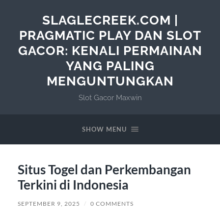
SLAGLECREEK.COM |
PRAGMATIC PLAY DAN SLOT
GACOR: KENALI PERMAINAN
YANG PALING
MENGUNTUNGKAN
Slot Gacor Maxwin
SHOW MENU
Situs Togel dan Perkembangan
Terkini di Indonesia
SEPTEMBER 9, 2025
/
0 COMMENTS