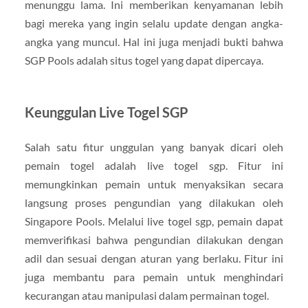
menunggu lama. Ini memberikan kenyamanan lebih
bagi mereka yang ingin selalu update dengan angka-
angka yang muncul. Hal ini juga menjadi bukti bahwa
SGP Pools adalah situs togel yang dapat dipercaya.
Keunggulan Live Togel SGP
Salah satu fitur unggulan yang banyak dicari oleh
pemain togel adalah live togel sgp. Fitur ini
memungkinkan pemain untuk menyaksikan secara
langsung proses pengundian yang dilakukan oleh
Singapore Pools. Melalui live togel sgp, pemain dapat
memverifikasi bahwa pengundian dilakukan dengan
adil dan sesuai dengan aturan yang berlaku. Fitur ini
juga membantu para pemain untuk menghindari
kecurangan atau manipulasi dalam permainan togel.