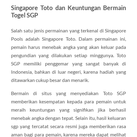
Singapore Toto dan Keuntungan Bermain
Togel SGP
Salah satu jenis permainan yang terkenal di Singapore
Pools adalah Singapore Toto. Dalam permainan ini,
pemain harus menebak angka yang akan keluar pada
pengundian yang dilakukan setiap minggunya. Toto
SGP memiliki penggemar yang sangat banyak di
Indonesia, bahkan di luar negeri, karena hadiah yang
ditawarkan cukup besar dan menarik.
Bermain di situs yang menyediakan Toto SGP
memberikan kesempatan kepada para pemain untuk
meraih keuntungan yang signifikan jika berhasil
menebak angka dengan tepat. Selain itu, hasil keluaran
sgp yang tercatat secara resmi juga memberikan rasa
aman bagi para pemain, karena mereka dapat melihat