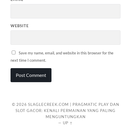
WEBSITE
Save my name, email, and website in this browser for the
next time I comment.
© 2026
SLAGLECREEK.COM | PRAGMATIC PLAY DAN
SLOT GACOR: KENALI PERMAINAN YANG PALING
MENGUNTUNGKAN
—
UP ↑