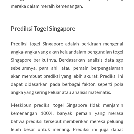
mereka dalam meraih kemenangan.
Prediksi Togel Singapore
Prediksi togel Singapore adalah perkiraan mengenai
angka-angka yang akan keluar dalam pengundian togel
Singapore berikutnya. Berdasarkan analisis data sgp
sebelumnya, para ahli atau pemain berpengalaman
akan membuat prediksi yang lebih akurat. Prediksi ini
dapat didasarkan pada berbagai faktor, seperti pola
angka yang sering keluar atau analisis matematis.
Meskipun prediksi togel Singapore tidak menjamin
kemenangan 100%, banyak pemain yang merasa
bahwa prediksi tersebut memberikan mereka peluang
lebih besar untuk menang. Prediksi ini juga dapat