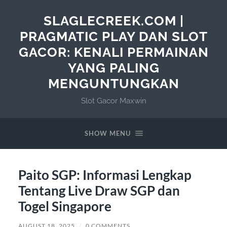
SLAGLECREEK.COM |
PRAGMATIC PLAY DAN SLOT
GACOR: KENALI PERMAINAN
YANG PALING
MENGUNTUNGKAN
Slot Gacor Maxwin
SHOW MENU
Paito SGP: Informasi Lengkap
Tentang Live Draw SGP dan
Togel Singapore
AUGUST 18, 2025
/
0 COMMENTS