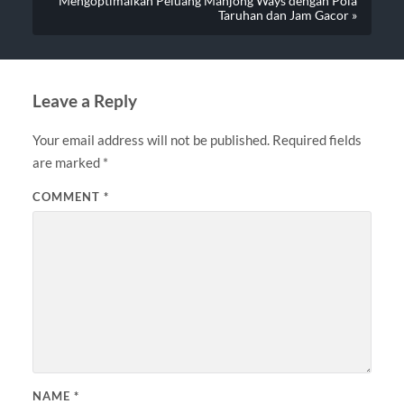
Mengoptimalkan Peluang Mahjong Ways dengan Pola
Taruhan dan Jam Gacor »
Leave a Reply
Your email address will not be published.
Required fields
are marked
*
COMMENT
*
NAME
*