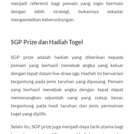
menjadi referensi bagi pemain yang ingin bermain
dengan lebih strategi, bukannya sekadar
mengandalkan keberuntungan.
SGP Prize dan Hadiah Togel
SGP prize adalah hadiah yang diberikan kepada
pemain yang berhasil menebak angka yang keluar
dengan tepat dalam live draw sgp. Hadiah ini bervariasi
tergantung pada jenis taruhan yang dipasang. Pemain
yang berhasil menebak angka dengan tepat dapat
memenangkan sejumlah uang yang cukup besar,
tergantung pada hasil taruhan dan jenis permainan
togel yang dipilih.
Selain itu, SGP prize juga menjadi daya tarik utama bagi