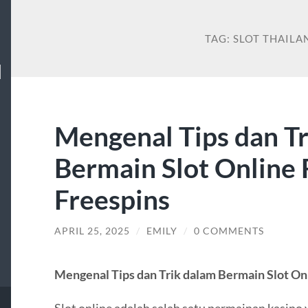
TAG:
SLOT THAILA
M
Mengenal Tips dan T
Bermain Slot Online 
Freespins
APRIL 25, 2025
/
EMILY
/
0 COMMENTS
Mengenal Tips dan Trik dalam Bermain Slot Onl