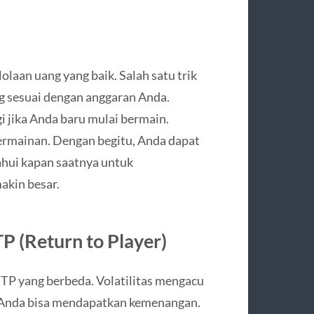
laan uang yang baik. Salah satu trik
ng sesuai dengan anggaran Anda.
i jika Anda baru mulai bermain.
permainan. Dengan begitu, Anda dapat
hui kapan saatnya untuk
akin besar.
P (Return to Player)
 RTP yang berbeda. Volatilitas mengacu
g Anda bisa mendapatkan kemenangan.