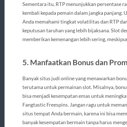
Sementara itu, RTP menunjukkan persentase rat
kembali kepada pemain dalam jangka panjang. U
Anda memahami tingkat volatilitas dan RTP dar
keputusan taruhan yang lebih bijaksana. Slot d
memberikan kemenangan lebih sering, meskipun 
5.
Manfaatkan Bonus dan Prom
Banyak situs judi online yang menawarkan bon
terutama untuk permainan slot. Misalnya, bonus
bisa menjadi kesempatan emas untuk meningka
Fangtastic Freespins. Jangan ragu untuk mema
situs tempat Anda bermain, karena ini bisa m
banyak kesempatan bermain tanpa harus mengel