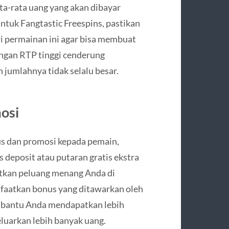
a-rata uang yang akan dibayar
ntuk Fangtastic Freespins, pastikan
i permainan ini agar bisa membuat
engan RTP tinggi cenderung
jumlahnya tidak selalu besar.
osi
us dan promosi kepada pemain,
 deposit atau putaran gratis ekstra
tkan peluang menang Anda di
nfaatkan bonus yang ditawarkan oleh
embantu Anda mendapatkan lebih
uarkan lebih banyak uang.