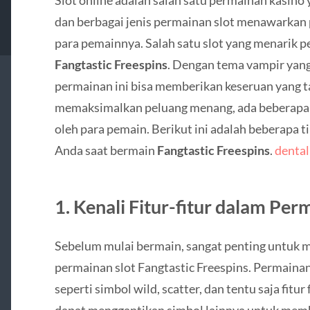
Slot online adalah salah satu permainan kasino 
dan berbagai jenis permainan slot menawarka
para pemainnya. Salah satu slot yang menarik p
Fangtastic Freespins
. Dengan tema vampir yang 
permainan ini bisa memberikan keseruan yang t
memaksimalkan peluang menang, ada beberapa ti
oleh para pemain. Berikut ini adalah beberapa 
Anda saat bermain
Fangtastic Freespins
.
dental
1.
Kenali Fitur-fitur dalam Per
Sebelum mulai bermain, sangat penting untuk me
permainan slot Fangtastic Freespins. Permainan 
seperti simbol wild, scatter, dan tentu saja fitur