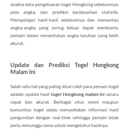
analisa data pengeluaran togel Hongkong sebelumnya,
pola angka, dan prediksi berdasarkan statistik.
Mempelajari hasil-hasil sebelumnya dan memantau
angka-angka yang sering keluar dapat membantu
pemain dalam menentukan angka taruhan yang lebih
akurat.
Update dan Prediksi Togel Hongkong
Malam Ini
Salah satu hal yang paling dicari oleh para pemain togel
adalah update hasil
togel Hongkong malam ini
secara
cepat dan akurat. Berbagai situs resmi maupun
komunitas togel selalu menyediakan informasi hasil
pengundian dengan real-time sehingga pemain tidak
perlu menunggu lama untuk mengetahui hasilnya.