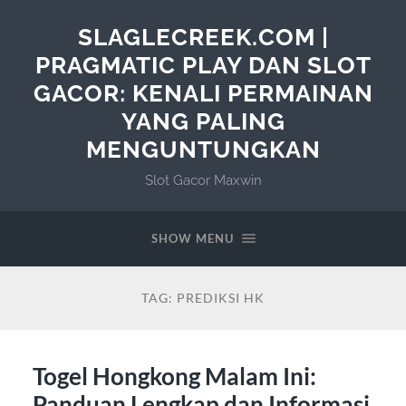
SLAGLECREEK.COM |
PRAGMATIC PLAY DAN SLOT
GACOR: KENALI PERMAINAN
YANG PALING
MENGUNTUNGKAN
Slot Gacor Maxwin
SHOW MENU
TAG:
PREDIKSI HK
Togel Hongkong Malam Ini:
Panduan Lengkap dan Informasi