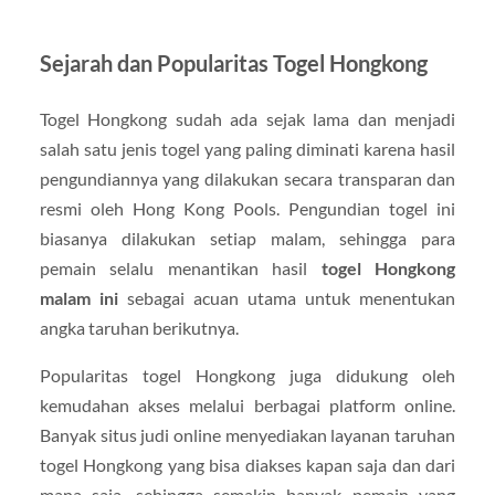
Sejarah dan Popularitas Togel Hongkong
Togel Hongkong sudah ada sejak lama dan menjadi
salah satu jenis togel yang paling diminati karena hasil
pengundiannya yang dilakukan secara transparan dan
resmi oleh Hong Kong Pools. Pengundian togel ini
biasanya dilakukan setiap malam, sehingga para
pemain selalu menantikan hasil
togel Hongkong
malam ini
sebagai acuan utama untuk menentukan
angka taruhan berikutnya.
Popularitas togel Hongkong juga didukung oleh
kemudahan akses melalui berbagai platform online.
Banyak situs judi online menyediakan layanan taruhan
togel Hongkong yang bisa diakses kapan saja dan dari
mana saja, sehingga semakin banyak pemain yang