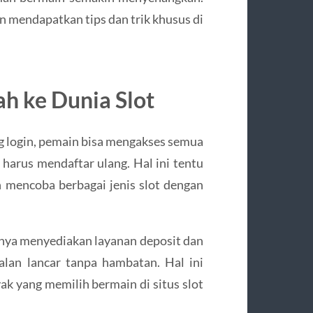
n mendapatkan tips dan trik khusus di
h ke Dunia Slot
g login, pemain bisa mengakses semua
harus mendaftar ulang. Hal ini tentu
 mencoba berbagai jenis slot dengan
sanya menyediakan layanan deposit dan
alan lancar tanpa hambatan. Hal ini
k yang memilih bermain di situs slot