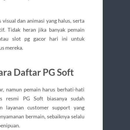
 visual dan animasi yang halus, serta
if. Tidak heran jika banyak pemain
atau slot pg gacor hari ini untuk
us mereka.
ara Daftar PG Soft
ar, namun pemain harus berhati-hati
tus resmi PG Soft biasanya sudah
n layanan customer support yang
nyamanan bermain, sebaiknya selalu
penipuan.