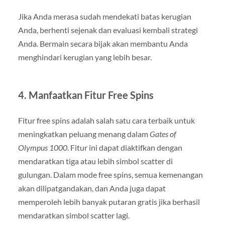
Jika Anda merasa sudah mendekati batas kerugian
Anda, berhenti sejenak dan evaluasi kembali strategi
Anda. Bermain secara bijak akan membantu Anda
menghindari kerugian yang lebih besar.
4.
Manfaatkan Fitur Free Spins
Fitur free spins adalah salah satu cara terbaik untuk
meningkatkan peluang menang dalam
Gates of
Olympus 1000
. Fitur ini dapat diaktifkan dengan
mendaratkan tiga atau lebih simbol scatter di
gulungan. Dalam mode free spins, semua kemenangan
akan dilipatgandakan, dan Anda juga dapat
memperoleh lebih banyak putaran gratis jika berhasil
mendaratkan simbol scatter lagi.