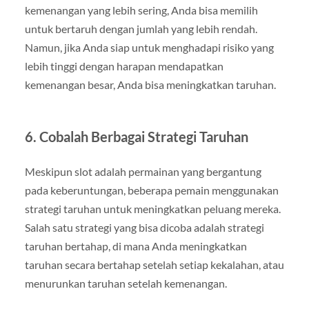
kemenangan yang lebih sering, Anda bisa memilih
untuk bertaruh dengan jumlah yang lebih rendah.
Namun, jika Anda siap untuk menghadapi risiko yang
lebih tinggi dengan harapan mendapatkan
kemenangan besar, Anda bisa meningkatkan taruhan.
6.
Cobalah Berbagai Strategi Taruhan
Meskipun slot adalah permainan yang bergantung
pada keberuntungan, beberapa pemain menggunakan
strategi taruhan untuk meningkatkan peluang mereka.
Salah satu strategi yang bisa dicoba adalah strategi
taruhan bertahap, di mana Anda meningkatkan
taruhan secara bertahap setelah setiap kekalahan, atau
menurunkan taruhan setelah kemenangan.