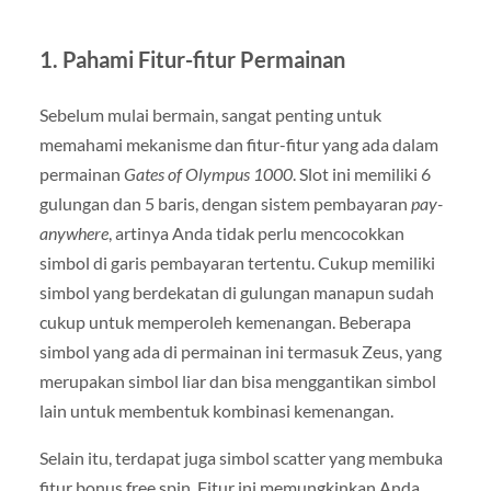
1.
Pahami Fitur-fitur Permainan
Sebelum mulai bermain, sangat penting untuk
memahami mekanisme dan fitur-fitur yang ada dalam
permainan
Gates of Olympus 1000
. Slot ini memiliki 6
gulungan dan 5 baris, dengan sistem pembayaran
pay-
anywhere
, artinya Anda tidak perlu mencocokkan
simbol di garis pembayaran tertentu. Cukup memiliki
simbol yang berdekatan di gulungan manapun sudah
cukup untuk memperoleh kemenangan. Beberapa
simbol yang ada di permainan ini termasuk Zeus, yang
merupakan simbol liar dan bisa menggantikan simbol
lain untuk membentuk kombinasi kemenangan.
Selain itu, terdapat juga simbol scatter yang membuka
fitur bonus free spin. Fitur ini memungkinkan Anda