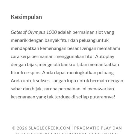
Kesimpulan
Gates of Olympus 1000
adalah permainan slot yang
menarik dengan banyak fitur dan peluang untuk
mendapatkan kemenangan besar. Dengan memahami
cara kerja permainan, menggunakan fitur Autoplay
dengan bijak, mengelola bankroll, dan memanfaatkan
fitur free spins, Anda dapat meningkatkan peluang
Anda untuk sukses. Jangan lupa untuk bermain dengan
sabar dan bijak, karena permainan ini menawarkan
kesenangan yang tak terduga di setiap putarannya!
© 2026
SLAGLECREEK.COM | PRAGMATIC PLAY DAN