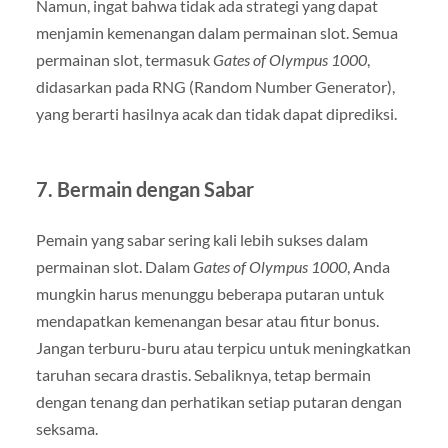
Namun, ingat bahwa tidak ada strategi yang dapat
menjamin kemenangan dalam permainan slot. Semua
permainan slot, termasuk
Gates of Olympus 1000
,
didasarkan pada RNG (Random Number Generator),
yang berarti hasilnya acak dan tidak dapat diprediksi.
7.
Bermain dengan Sabar
Pemain yang sabar sering kali lebih sukses dalam
permainan slot. Dalam
Gates of Olympus 1000
, Anda
mungkin harus menunggu beberapa putaran untuk
mendapatkan kemenangan besar atau fitur bonus.
Jangan terburu-buru atau terpicu untuk meningkatkan
taruhan secara drastis. Sebaliknya, tetap bermain
dengan tenang dan perhatikan setiap putaran dengan
seksama.