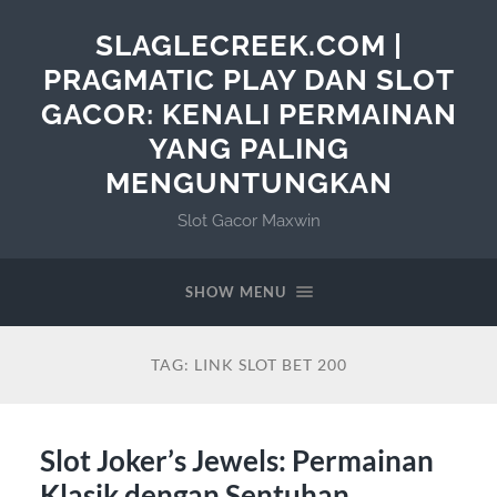
SLAGLECREEK.COM |
PRAGMATIC PLAY DAN SLOT
GACOR: KENALI PERMAINAN
YANG PALING
MENGUNTUNGKAN
Slot Gacor Maxwin
SHOW MENU
TAG:
LINK SLOT BET 200
Slot Joker’s Jewels: Permainan
Klasik dengan Sentuhan