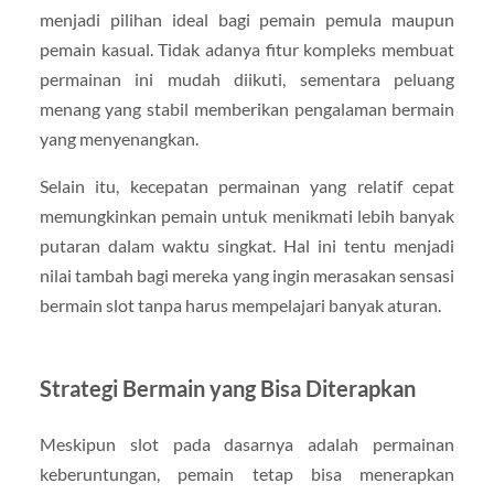
menjadi pilihan ideal bagi pemain pemula maupun
pemain kasual. Tidak adanya fitur kompleks membuat
permainan ini mudah diikuti, sementara peluang
menang yang stabil memberikan pengalaman bermain
yang menyenangkan.
Selain itu, kecepatan permainan yang relatif cepat
memungkinkan pemain untuk menikmati lebih banyak
putaran dalam waktu singkat. Hal ini tentu menjadi
nilai tambah bagi mereka yang ingin merasakan sensasi
bermain slot tanpa harus mempelajari banyak aturan.
Strategi Bermain yang Bisa Diterapkan
Meskipun slot pada dasarnya adalah permainan
keberuntungan, pemain tetap bisa menerapkan