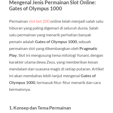
Mengenal Jenis Permainan Slot Online:
Gates of Olympus 1000
Permainan
slot bet 200
online telah menjadi salah satu
hiburan yang paling digemari di seluruh dunia. Salah
satu permainan yang menarik perhatian banyak
pemain adalah
Gates of Olympus 1000
, sebuah
permainan slot yang dikembangkan oleh
Pragmatic
Play
. Slot ini mengusung tema mitologi Yunani, dengan
karakter utama dewa Zeus, yang memberikan kesan
mendalam dan suasana magis di setiap putaran. Artikel
ini akan membahas lebih lanjut mengenai
Gates of
Olympus 1000
, termasuk fitur-fitur menarik dan cara
bermainnya.
1.
Konsep dan Tema Permainan