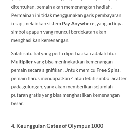
ditentukan, pemain akan memenangkan hadiah.
Permainan ini tidak menggunakan garis pembayaran
tetap, melainkan sistem
Pay Anywhere
, yang artinya
simbol apapun yang muncul berdekatan akan
menghasilkan kemenangan.
Salah satu hal yang perlu diperhatikan adalah fitur
Multiplier
yang bisa meningkatkan kemenangan
pemain secara signifikan. Untuk memicu
Free Spins
,
pemain harus mendapatkan 4 atau lebih simbol Scatter
pada gulungan, yang akan memberikan sejumlah
putaran gratis yang bisa menghasilkan kemenangan
besar.
4.
Keunggulan Gates of Olympus 1000